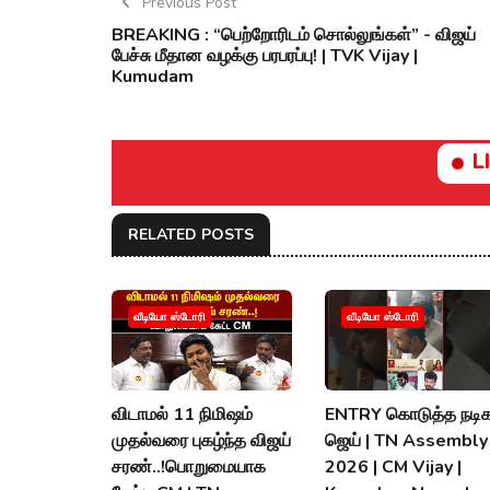
Previous Post
BREAKING : “பெற்றோரிடம் சொல்லுங்கள்” - விஜய்
பேச்சு மீதான வழக்கு பரபரப்பு! | TVK Vijay |
Kumudam
L
RELATED POSTS
வீடியோ ஸ்டோரி
வீடியோ ஸ்டோரி
விடாமல் 11 நிமிஷம்
ENTRY கொடுத்த நடிக
முதல்வரை புகழ்ந்த விஜய்
ஜெய் | TN Assembly
சரண்..!பொறுமையாக
2026 | CM Vijay |