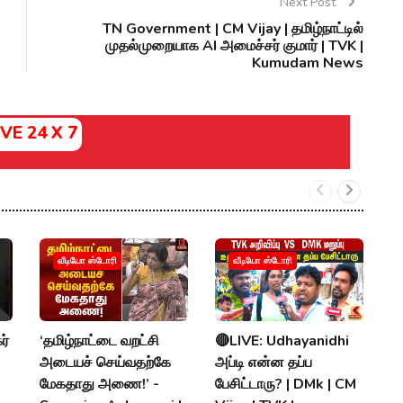
Next Post
TN Government | CM Vijay | தமிழ்நாட்டில்
முதல்முறையாக AI அமைச்சர் குமார் | TVK |
Kumudam News
IVE 24 X 7
வீடியோ ஸ்டோரி
வீடியோ ஸ்டோரி
ர்
‘தமிழ்நாட்டை வறட்சி
🔴LIVE: Udhayanidhi

அடையச் செய்வதற்கே
அப்டி என்ன தப்ப
க
மேகதாது அணை!’ -
பேசிட்டாரு? | DMk | CM
vs