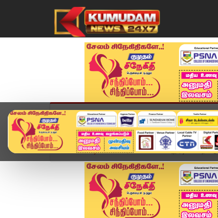
முகப்பு
விளையாட்டு
அண்மை
தமிழ்நாட
Home
வீடியோ ஸ்டோரி
போலீஸ் அதிரடி... 25 நாட்ட