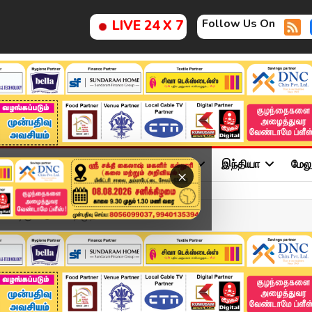
Follow Us On
LIVE 24 X 7
ு
சினிமா
அரசியல்
விளையாட்டு
இந்தியா
மேல
×
ு வெடிகுண்டுகள் பறிமுத...