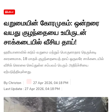
இந்தியா
வறுமையின் கோரமுகம்: ஒன்றரை
வயது குழந்தையை உயிருடன்
சாக்கடையில் வீசிய தாய்!
ஹரியானாவில் கடும் வறுமை மற்றும் பொருளாதார நெருக்கடி
காரணமாக, 18 மாதக் குழந்தையைத் தாய் ஒருவரே சாக்கடையில்
வீசிக் கொலை செய்துள்ள சம்பவம் பெரும் அதிர்ச்சியை
ஏற்படுத்தியுள்ளது.
By
Christon
27 Apr 2026, 04:18 PM
Last Update : 27 Apr 2026, 04:18 PM