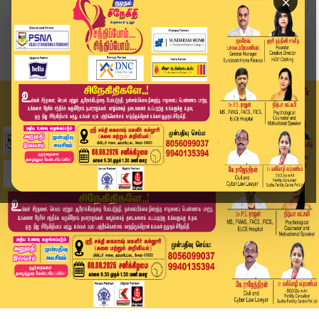
×
Home
இந்தியா
வறுமையின் கோரமுகம்: ஒன்றரை வயது குழந்தையை உயிரு...