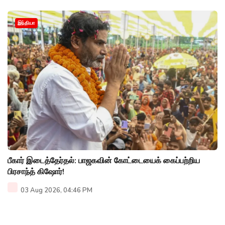
இந்தியா
பீகார் இடைத்தேர்தல்: பாஜகவின் கோட்டையைக் கைப்பற்றிய
பிரசாந்த் கிஷோர்!
03 Aug 2026, 04:46 PM