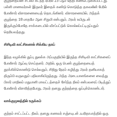
குழந்தையின் சடலம் கடந்த ஏப்ரல் 23-ஆம் தேதி கண்டெடுக்கப்பட்டது.
பள்ளி மாணவர்கள் இருவர் இதைக் கண்டு கொடுத்த தகவலின் பேரில்
போலீசார் விசாரணையைத் தொடங்கினர். விசாரணையில், அந்தக்
குழந்தை 18 மாதமே ஆன சிறுமி என்பதும், அவர் உயிருடன்
இருக்கும்போதே சாக்கடையில் வீசப்பட்டுக் கொல்லப்பட்டிருப்பதும்
தெரியவந்தது.
சிசிடிவி காட்சிகளால் சிக்கிய தாய்
இந்த வழக்கில் துப்பு துலக்க அப்பகுதியில் இருந்த சிசிடிவி காட்சிகளைப்
போலீசார் ஆய்வு செய்தனர். அதில், ஒரு பெண் குழந்தையைத்
தூக்கிக்கொண்டு செல்வதும், சிறிது நேரம் கழித்து அவர் தனியாகத்
திரும்பி வருவதும் பதிவாகியிருந்தது. அந்த அடையாளங்களை வைத்து
பீகார் மாநிலம் மதுபானி மாவட்டத்தைச் சேர்ந்த நீலம் என்பவரைப் பிடித்துப்
போலீசார் விசாரித்தபோது, அவர் தனது குற்றத்தை ஒப்புக்கொண்டார்.
வாக்குமூலத்தில் உருக்கம்
குற்றம் சாட்டப்பட்ட நீலம், தனது கணவர் சஞ்சயுடன் ஃபரிதாபாத்தில் ஒரு