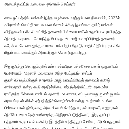
அடைத்துவிட்டு ஃபைலை குளோஸ் செய்தார்.
கால ஓட்டத்தில், மக்கள் இந்த வழக்கை மறந்துபோன நிலையில், 2023ல்
ஃபிரான்ஸ் செய்தி ஊடகமான சேனல் 4க்கு இலங்கை தமிழ் மக்கள்
விடுதலைப் புலிகள் கட்சித் தலைவர் பிள்ளையானின் உதவியாளராயிருந்த
ஆசாத் மவுலானா கொடுத்த பேட்டிதான் மாஜி உளவுப்பிரிவுத் தலைவர்
சுரேஷ் சாலே கைதுக்கு காரணமாகியிருப்பதோடு, மாஜி அதிபர் ராஜபக்சே
மீதும் கை வைக்கும் அளவிற்குச் சென்றிருக்கிறது.
இதுகுறித்து கொழும்புவில் உள்ள சர்வதேச பத்திரிகையாளர் ஒருவரிடம்
பேசினோம். "ஆசாத் மவுலானா அந்த பேட்டியில், 'ஈஸ்டர்
குண்டுவெடிப்பிற்குக் காரணம் மாஜி உளவுப்பிரிவுத் தலைவர் சுரேஷ்
சாலேதான் என்று கூறி அதிர்ச்சியை ஏற்படுத்திவிட்டார். அமைச்ச
ராயிருந்த பிள்ளையானிடம் ஆசாத் மவுலானா, எப்படியாவது ஐ.எஸ்.ஐ.எஸ்.
அமைப்புடன் லிங்க் ஏற்படுத்திக்கொடுங்கள் என்று கூறினார். உடனே
பிள்ளையான் தீவிரவாத அமைப்பைச் சேர்ந்த சயூன் மவுலவி, சஹாரான்
ஆகியோரை சுரேஷ் சாலேவுக்கு அறிமுகப்படுத்தினார். இரு தரப்பும்
புத்தளம் கரடி புவல் என்கிற இடத்தில் சந்தித்துப் பேசினர். அப்போதுதான்
ஈஸ்டர் குண்டு வெடிப்பு திட்டமிடப்பட்டது. சுரேஷ் சாலே கிரீன் சிக்னல்