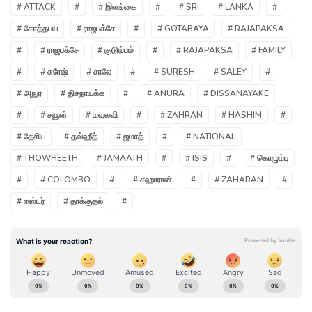
# ATTACK
#
# இலங்கை
#
# SRI
# LANKA
#
# கோத்தபய
# ராஜபக்சே
#
# GOTABAYA
# RAJAPAKSA
#
# ராஜபக்சே
# குடும்பம்
#
# RAJAPAKSA
# FAMILY
#
# சுரேஷ்
# சாலே
#
# SURESH
# SALEY
#
# அநுர
# திசநாயக்க
#
# ANURA
# DISSANAYAKE
#
# சயூன்
# மவுலவி
#
# ZAHRAN
# HASHIM
#
# தேசிய
# தவ்ஹீத்
# ஜமாத்
#
# NATIONAL
# THOWHEETH
# JAMAATH
#
# ISIS
#
# கொழும்பு
#
# COLOMBO
#
# சஹாரான்
#
# ZAHARAN
#
# ஈஸ்டர்
# தாக்குதல்
#