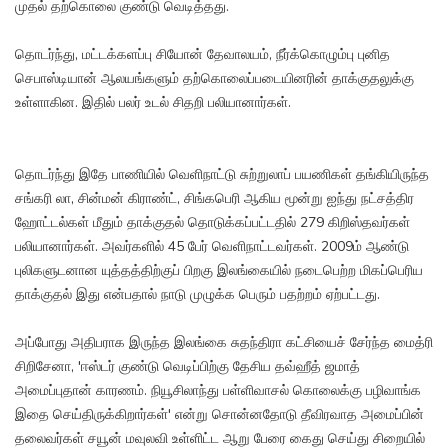
முதல் தற்கொலை குண்டு வெடித்தது.
தொடர்ந்து, மட்டக்களப்பு சியோன் தேவாலயம், நீர்க்கொழும்பு புனித
செபாஸ்டியான் ஆலயங்களும் தற்கொலைப்படையினரின் தாக்குதலுக்கு
உள்ளாகின. இதில் பலர் உடல் சிதறி பலியானார்கள்.
தொடர்ந்து இதே பாணியில் வெளிநாட்டு சுற்றுலாப் பயணிகள் தங்கியிருந்த
சங்கரி லா, சின்மன் கிராண்ட், சிங்கபெரி ஆகிய மூன்று ஐந்து நட்சத்திர
ஹோட்டல்கள் மீதும் தாக்குதல் தொடுக்கப்பட்டதில் 279 கிறிஸ்தவர்கள்
பலியானார்கள். அவர்களில் 45 பேர் வெளிநாட்டவர்கள். 2009ம் ஆண்டு
புலிகளுடனான யுத்தத்திற்குப் பிறகு இலங்கையில் நடைபெற்ற மிகப்பெரிய
தாக்குதல் இது என்பதால் நாடு முழுக்க பெரும் பதற்றம் ஏற்பட்டது.
அப்போது அதிபராக இருந்த இலங்கை சுதந்திரா கட்சியைச் சேர்ந்த மைத்ரி
சிறிசேனா, 'ஈஸ்டர் குண்டு வெடிப்பிற்கு தேசிய தவ்ஹீத் ஜமாத்
அமைப்புதான் காரணம். நியூசிலாந்து பள்ளிவாசல் கொலைக்கு பழிவாங்க
இதை செய்திருக்கிறார்கள்' என்று சொன்னதோடு தீவிரவாத அமைப்பின்
தலைவர்கள் சயூன் மவுலவி உள்ளிட்ட ஆறு பேரை கைது செய்து சிறையில்