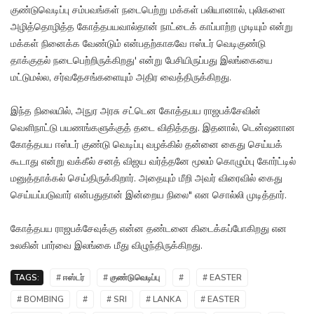
குண்டுவெடிப்பு சம்பவங்கள் நடைபெற்று மக்கள் பலியானால், புலிகளை
அழித்தொழித்த கோத்தபயவால்தான் நாட்டைக் காப்பாற்ற முடியும் என்று
மக்கள் நினைக்க வேண்டும் என்பதற்காகவே ஈஸ்டர் வெடிகுண்டு
தாக்குதல் நடைபெற்றிருக்கிறது' என்று பேசியிருப்பது இலங்கையை
மட்டுமல்ல, சர்வதேசங்களையும் அதிர வைத்திருக்கிறது.
இந்த நிலையில், அநுர அரசு சட்டென கோத்தபய ராஜபக்சேவின்
வெளிநாட்டு பயணங்களுக்குத் தடை விதித்தது. இதனால், டென்ஷனான
கோத்தபய ஈஸ்டர் குண்டு வெடிப்பு வழக்கில் தன்னை கைது செய்யக்
கூடாது என்று வக்கீல் சனத் விஜய வர்த்தனே மூலம் கொழும்பு கோர்ட்டில்
மனுத்தாக்கல் செய்திருக்கிறார். அதையும் மீறி அவர் விரைவில் கைது
செய்யப்படுவார் என்பதுதான் இன்றைய நிலை" என சொல்லி முடித்தார்.
கோத்தபய ராஜபக்சேவுக்கு என்ன தண்டனை கிடைக்கப்போகிறது என
உலகின் பார்வை இலங்கை மீது விழுந்திருக்கிறது.
TAGS:
# ஈஸ்டர்
# குண்டுவெடிப்பு
#
# EASTER
# BOMBING
#
# SRI
# LANKA
# EASTER