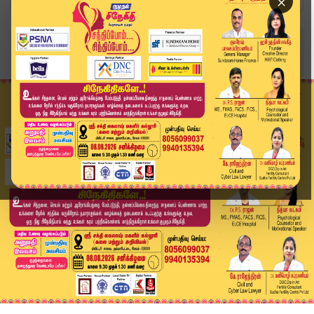
×
Home
இந்தியா
ஈஸ்டர் குண்டுவெடிப்பு வழக்கில் ராஜபக்சேவுக்கு ந...