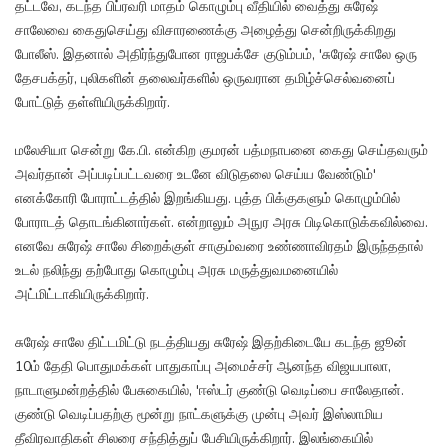
தட்டவே, கடந்த பிப்ரவரி மாதம் கொழும்பு வீதியில் வைத்து சுரேஷ்
சாலேவை கைதுசெய்து விசாரணைக்கு அழைத்து சென்றிருக்கிறது
போலீஸ். இதனால் அதிர்ந்துபோன ராஜபக்சே குடும்பம், 'சுரேஷ் சாலே ஒரு
தேசபக்தர், புலிகளின் தலைவர்களில் ஒருவரான தமிழ்ச்செல்வனைப்
போட்டுத் தள்ளியிருக்கிறார்.
மலேசியா சென்று கே.பி. என்கிற குமரன் பத்மநாபனை கைது செய்தவரும்
அவர்தான் அப்படிப்பட்டவரை உடனே விடுதலை செய்ய வேண்டும்'
எனக்கோரி போராட்டத்தில் இறங்கியது. புத்த பிக்குகளும் கொழும்பில்
போராடத் தொடங்கினார்கள். என்றாலும் அநுர அரசு பிடிகொடுக்கவில்வை.
எனவே சுரேஷ் சாலே சிறைக்குள் சாகும்வரை உண்ணாவிரதம் இருந்ததால்
உடல் நலிந்து தற்போது கொழும்பு அரசு மருத்துவமனையில்
அட்மிட்டாகியிருக்கிறார்.
சுரேஷ் சாலே திட்டமிட்டு நடத்தியது சுரேஷ் இதற்கிடையே கடந்த ஜூன்
10ம் தேதி பொதுமக்கள் பாதுகாப்பு அமைச்சர் ஆனந்த விஜயபாலா,
நாடாளுமன்றத்தில் பேசுகையில், 'ஈஸ்டர் குண்டு வெடிப்பை சாலேதான்.
குண்டு வெடிப்பதற்கு மூன்று நாட்களுக்கு முன்பு அவர் இஸ்லாமிய
தீவிரவாதிகள் சிலரை சந்தித்துப் பேசியிருக்கிறார். இலங்கையில்