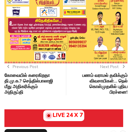
Previous Post
Next Post
கோவையில் கரைகிறதா
பணம் வராமல் தவிக்கும்
தி.மு.க.? செந்தில்பாலாஜி
விவசாயிகள்... நெல்
மீது அதிகரிக்கும்
கொள்முதலில் புதிய
அதிருப்தி
பிரச்னை!
LIVE 24 X 7