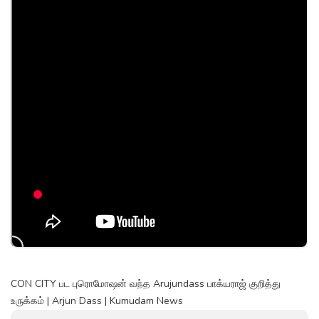
CON CITY பட புரொமோஷன் வந்த Arujundass பாக்யராஜ் குறித்து
உருக்கம் | Arjun Dass | Kumudam News