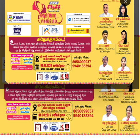
×
Home
வீடியோ ஸ்டோரி
CON CITY பட புரொமோஷன் வந்த Arujundass பாக்யராஜ்...