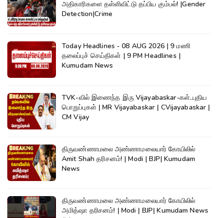
அதிகாரிகளை தள்ளிவிட்டு தப்பிய கும்பல்! |Gender
Detection|Crime
Today Headlines - 08 AUG 2026 | 9 மணி
தலைப்புச் செய்திகள் | 9 PM Headlines |
Kumudam News
TVK-வில் இணைந்த இரு Vijayabaskar-கள்..புதிய
பொறுப்புகள் | MR Vijayabaskar | CVijayabaskar |
CM Vijay
திருவண்ணாமலை அண்ணாமலையார் கோயிலில்
Amit Shah தரிசனம்! | Modi | BJP| Kumudam
News
திருவண்ணாமலை அண்ணாமலையார் கோயிலில்
அமித்ஷா தரிசனம்! | Modi | BJP| Kumudam News