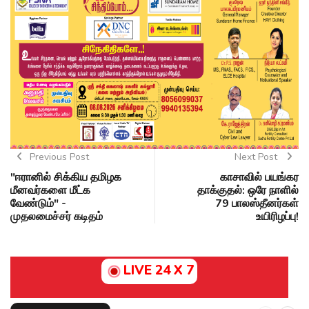
Previous Post
Next Post
"ஈரானில் சிக்கிய தமிழக
காசாவில் பயங்கர
மீனவர்களை மீட்க
தாக்குதல்: ஒரே நாளில்
வேண்டும்" -
79 பாலஸ்தீனர்கள்
முதலமைச்சர் கடிதம்
உயிரிழப்பு!
LIVE 24 X 7