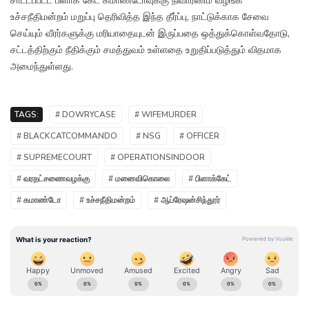
சாட்டப்பட்ட பிளாக் கேட் கமாண்டோவுக்கு நிவாரணம் வழங்க
உச்சநீதிமன்றம் மறுப்பு தெரிவித்த இந்த தீர்ப்பு, நாட்டுக்காக சேவை
செய்யும் வீரர்களுக்கு மரியாதையுடன் இருப்பதை ஒத்துக்கொள்வதோடு,
சட்டத்திற்கும் நீதிக்கும் சமத்துவம் உள்ளதை உறுதிப்படுத்தும் விதமாக
அமைந்துள்ளது.
TAGS:
# DOWRYCASE
# WIFEMURDER
# BLACKCATCOMMANDO
# NSG
# OFFICER
# SUPREMECOURT
# OPERATIONSINDOOR
# வரதட்சணைவழக்கு
# மனைவிகொலை
# பிளாக்கேட்
# கமாண்டோ
# உச்சநீதிமன்றம்
# ஆப்ரேஷன்சிந்தூர்