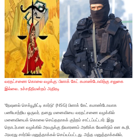
வரதட்சணை கொலை வழக்கு: பிளாக் கேட் கமாண்டோவிற்கு சலுகை
இல்லை.. உச்சநீதிமன்றம் அதிரடி
'நேஷனல் செக்யூரிட்டி கார்டு' (NSG) பிளாக் கேட் கமாண்டோவாக
பணியாற்றிய ஒருவர், தனது மனைவியை வரதட்சணை வழக்கில்
மனைவியைக் கொலை செய்ததாகக் குற்றம் சாட்டப்பட்டார். இது
தொடர்பான வழக்கில் அவருக்கு நிவாரணம் அளிக்க வேண்டும் என கூறி,
அவரது சார்பில் மனுத்தாக்கல் செய்யப்பட்டது. அந்த மனுத்தாக்கலில்,