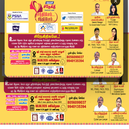
×
Home
இந்தியா
வரதட்சணை கொலை வழக்கு: பிளாக் கேட் கமாண்டோவிற்க...