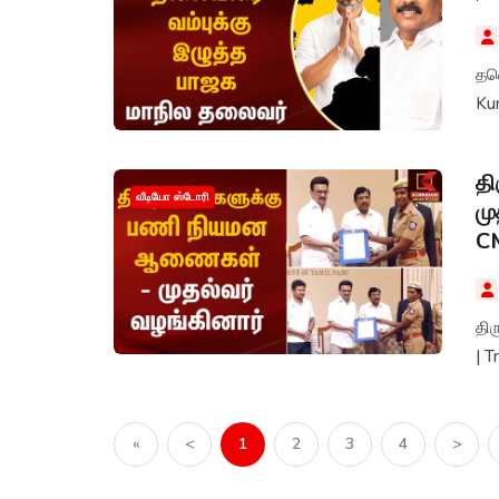
தவ
Ku
த
வீடியோ ஸ்டோரி
மு
CM
தி
| T
«
<
1
2
3
4
>