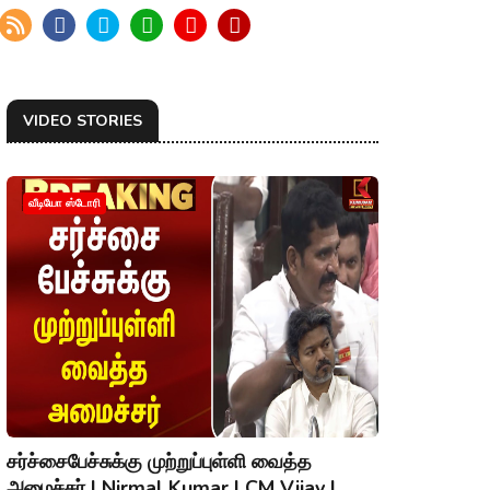
VIDEO STORIES
வீடியோ ஸ்டோரி
சர்ச்சைபேச்சுக்கு முற்றுப்புள்ளி வைத்த
அமைச்சர் | Nirmal Kumar | CM Vijay |