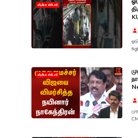
ஓட
வீடியோ ஸ்டோரி
தி
K
ஓடு
மு
வீடியோ ஸ்டோரி
நா
N
முத
CM