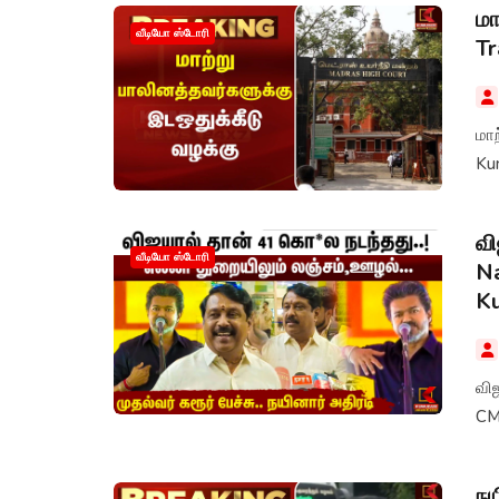
மா
வீடியோ ஸ்டோரி
T
மாற
Ku
வி
வீடியோ ஸ்டோரி
Na
K
விஜ
CM
நய