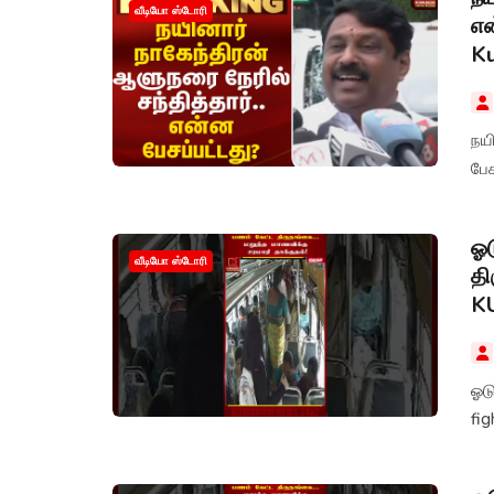
வீடியோ ஸ்டோரி
என
K
நயி
பே
ஓட
வீடியோ ஸ்டோரி
தி
K
ஓடு