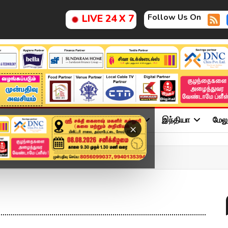
Follow Us On
LIVE 24 X 7
ு
சினிமா
அரசியல்
விளையாட்டு
இந்தியா
மேல
×