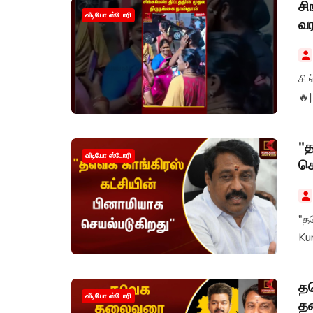
சி
வீடியோ ஸ்டோரி
வ
சிங
🔥
"த
வீடியோ ஸ்டோரி
செ
"தவ
Ku
தவ
வீடியோ ஸ்டோரி
த