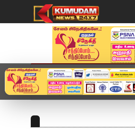
முகப்பு
விளையாட்டு
அண்மை
தமிழ்நாட
Home
Topics