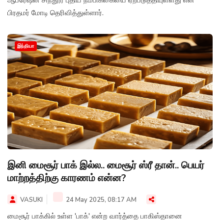
ஆப்ரேஷன் சிந்தூர் புதிய நம்பிக்கையை ஏற்படுத்தியுள்ளது என
பிரதமர் மோடி தெரிவித்துள்ளார்.
இந்தியா
இனி மைசூர் பாக் இல்ல.. மைசூர் ஸ்ரீ தான்.. பெயர்
மாற்றத்திற்கு காரணம் என்ன?
VASUKI
24 May 2025, 08:17 AM
மைசூர் பாக்கில் உள்ள 'பாக்' என்ற வார்த்தை பாகிஸ்தானை