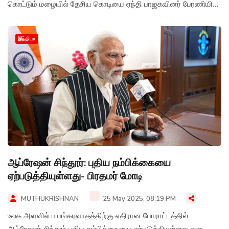
கொட்டும் மழையில் தேசிய கொடியை ஏந்தி பாஜகவினர் பேரணியில்
ஈடுபட்டனர்.
இந்தியா
ஆப்ரேஷன் சிந்தூர்: புதிய நம்பிக்கையை
ஏற்படுத்தியுள்ளது- பிரதமர் மோடி
MUTHUKRISHNAN
25 May 2025, 08:19 PM
உலக அளவில் பயங்கரவாதத்திற்கு எதிரான போராட்டத்தில்