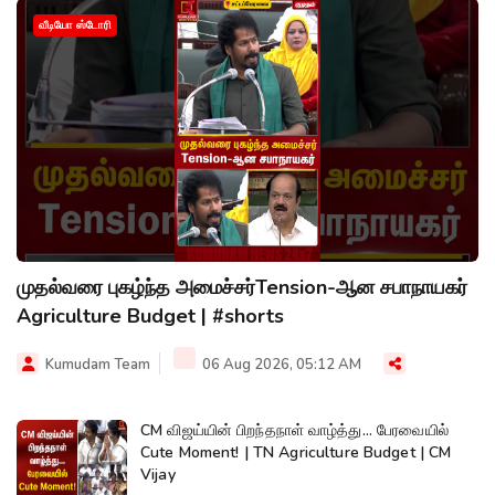
வீடியோ ஸ்டோரி
முதல்வரை புகழ்ந்த அமைச்சர்Tension-ஆன சபாநாயகர்
Agriculture Budget | #shorts
Kumudam Team
06 Aug 2026, 05:12 AM
CM விஜய்யின் பிறந்தநாள் வாழ்த்து... பேரவையில்
Cute Moment! | TN Agriculture Budget | CM
Vijay