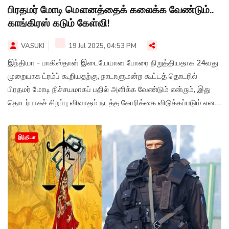
பிரதமர் மோடி மௌனத்தைக் கலைக்க வேண்டும்..
காங்கிரஸ் கடும் கேள்வி!
VASUKI
19 Jul 2025, 04:53 PM
இந்தியா - பாகிஸ்தான் இடையேயான போரை நிறுத்தியதாக 24வது
முறையாக ட்ரம்ப் கூறியதற்கு, நாடாளுமன்ற கூட்டத் தொடரில்
பிரதமர் மோடி நிச்சயமாகப் பதில் அளிக்க வேண்டும் என்ரும், இது
தொடர்பாகச் சிறப்பு விவாதம் நடத்த கோரிக்கை விடுக்கப்படும் எனக்
காங்கிரஸ் பொதுச்செயலாளர் ஜெயராம் ரமேஷ் கருத்து
தெரிவித்துள்ளார்.
இந்தியா