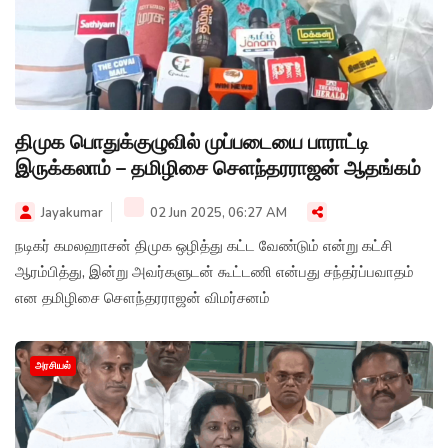
திமுக பொதுக்குழுவில் முப்படையை பாராட்டி
இருக்கலாம் – தமிழிசை செளந்தரராஜன் ஆதங்கம்
Jayakumar
02 Jun 2025, 06:27 AM
நடிகர் கமலஹாசன் திமுக ஒழித்து கட்ட வேண்டும் என்று கட்சி
ஆரம்பித்து, இன்று அவர்களுடன் கூட்டணி என்பது சந்தர்ப்பவாதம்
என தமிழிசை சௌந்தரராஜன் விமர்சனம்
அரசியல்