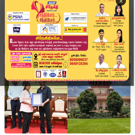
×
Home
Topics
supremecourt
SUPREMECOURT
தமிழ்நாடு