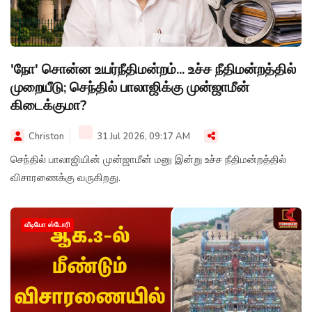
'நோ' சொன்ன உயர்நீதிமன்றம்... உச்ச நீதிமன்றத்தில்
முறையீடு; செந்தில் பாலாஜிக்கு முன்ஜாமீன்
கிடைக்குமா?
Christon
31 Jul 2026, 09:17 AM
செந்தில் பாலாஜியின் முன்ஜாமீன் மனு இன்று உச்ச நீதிமன்றத்தில்
விசாரணைக்கு வருகிறது.
வீடியோ ஸ்டோரி