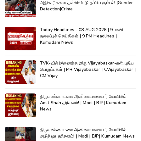
அதிகாரிகளை தள்ளிவிட்டு தப்பிய கும்பல்! |Gender
Detection|Crime
Today Headlines - 08 AUG 2026 | 9 மணி
தலைப்புச் செய்திகள் | 9 PM Headlines |
Kumudam News
TVK-வில் இணைந்த இரு Vijayabaskar-கள்..புதிய
பொறுப்புகள் | MR Vijayabaskar | CVijayabaskar |
CM Vijay
திருவண்ணாமலை அண்ணாமலையார் கோயிலில்
Amit Shah தரிசனம்! | Modi | BJP| Kumudam
News
திருவண்ணாமலை அண்ணாமலையார் கோயிலில்
அமித்ஷா தரிசனம்! | Modi | BJP| Kumudam News