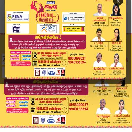
×
Home
வீடியோ ஸ்டோரி
அரசுக்கு வழங்கப்பட்ட துணைவேந்தர் நியமன அதிகாரம்...