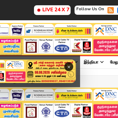
Follow Us On
LIVE 24 X 7
ு
சினிமா
அரசியல்
விளையாட்டு
இந்தியா
மேல
×
்தில் மறுசீராய்வு மனு....