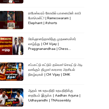
ராமேஸ்வரம் கோவில் யானையின் காபி
மோமென்ட்! | Rameswaram |
Elephant | #shorts
பிரக்ஞானந்தாவிற்கு முதலமைச்சர்
வாழ்த்து | CM Vijay |
Praggnanandhaa | Chess
Champion |KumudamNews
சப்பகட்டு கட்டும் தவெக! செவுட்டு அடி
வாங்கும் திமுக! காரசார அரசியல்
நிகழ்வுகள் | CM Vijay | DMK
ஆதவ் vs உதயநிதி உதயநிதிக்கு
தைரியம் இருக்க | Aadhav Arjuna |
Udhayanidhi | TNAssembly