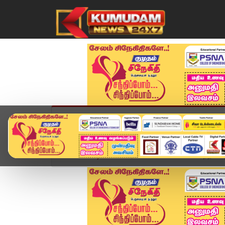
முகப்பு
விளையாட்டு
அண்மை
தமிழ்நாட
Home
வீடியோ ஸ்டோரி
BREAKING : உச்ச நீதிமன்றத