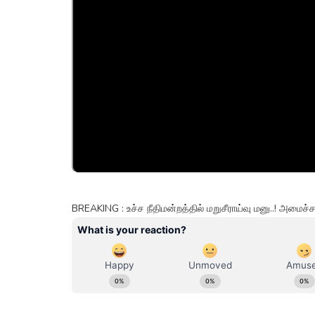
BREAKING : உச்ச நீதிமன்றத்தில் மறுசீராய்வு மனு..! அமை