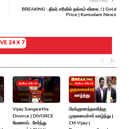
Next Post
BREAKING : திடீர் சரிவில் தங்கம் விலை..! | Gold
Price | Kumudam News
IVE 24 X 7
வீடியோ ஸ்டோரி
வீடியோ ஸ்டோரி
Vijay Sangeetha
பிரக்ஞானந்தாவிற்கு
சப
Divorce | DIVORCE
முதலமைச்சர் வாழ்த்து |
செ
வேணாம்.. சேர்ந்து
CM Vijay |
த