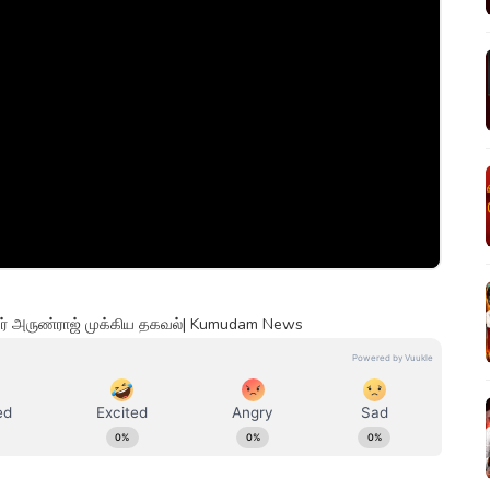
ச்சர் அருண்ராஜ் முக்கிய தகவல்| Kumudam News