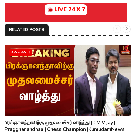
LIVE 24 X 7
RELATED POSTS
வீடியோ ஸ்டோரி
பிரக்ஞானந்தாவிற்கு முதலமைச்சர் வாழ்த்து | CM Vijay |
Praggnanandhaa | Chess Champion |KumudamNews