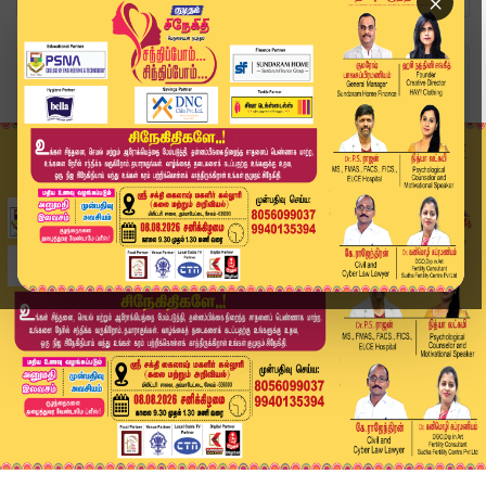
×
Home
வீடியோ ஸ்டோரி
தவெக குறித்து கணிப்பு தவறியது..இபிஎஸ் கடும் விம...