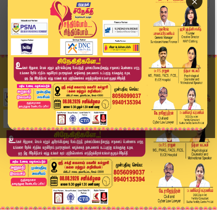
×
Home
உலகம்
காசாவில் பயங்கர தாக்குதல்: ஒரே நாளில் 79 பாலஸ்த...