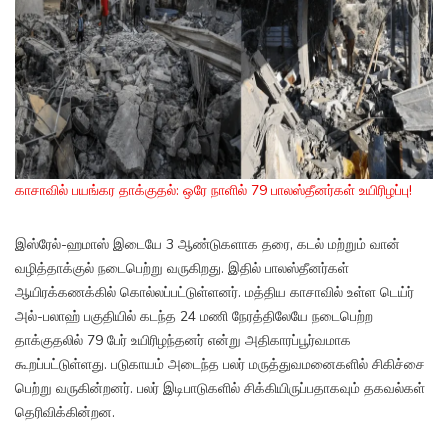
காசாவில் பயங்கர தாக்குதல்: ஒரே நாளில் 79 பாலஸ்தீனர்கள் உயிரிழப்பு!
இஸ்ரேல்-ஹமாஸ் இடையே 3 ஆண்டுகளாக தரை, கடல் மற்றும் வான்
வழித்தாக்குல் நடைபெற்று வருகிறது. இதில் பாலஸ்தீனர்கள்
ஆயிரக்கணக்கில் கொல்லப்பட்டுள்ளனர். மத்திய காசாவில் உள்ள டெய்ர்
அல்-பலாஹ் பகுதியில் கடந்த 24 மணி நேரத்திலேயே நடைபெற்ற
தாக்குதலில் 79 பேர் உயிரிழந்தனர் என்று அதிகாரப்பூர்வமாக
கூறப்பட்டுள்ளது. படுகாயம் அடைந்த பலர் மருத்துவமனைகளில் சிகிச்சை
பெற்று வருகின்றனர். பலர் இடிபாடுகளில் சிக்கியிருப்பதாகவும் தகவல்கள்
தெரிவிக்கின்றன.