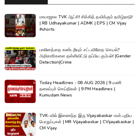
மாயாஜால TVK ஆட்சி! சிக்கித் தவிக்கும் தமிழ்நாடு!
| RB Udhayakumar | ADMK | EPS | CM Vijay
#shorts
பாலினத்தை கண்டறியும் சட்டவிரோத செயல்?
அதிகாரிகளை தள்ளிவிட்டு தப்பிய கும்பல்! |Gender
Detection|Crime
Today Headlines - 08 AUG 2026 | 9 மணி
தலைப்புச் செய்திகள் | 9 PM Headlines |
Kumudam News
TVK-வில் இணைந்த இரு Vijayabaskar-கள்..புதிய
பொறுப்புகள் | MR Vijayabaskar | CVijayabaskar |
CM Vijay