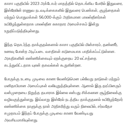
காசா பகுதியில் 2023 அக்டோபர் மாதத்தில் தொடங்கிய போரில் இதுவரை,
இஸ்ரேலின் ராணுவ நடவடிக்கைகளில் இதுவரை பெண்கள், குழந்தைகள்
மற்றும் பொதுமக்கள் 56,000-க்கும் அதிகமான பாலஸ்தீனர்கள்
உயிரிழந்துள்ளதாக பாலஸ்தீன சுகாதார அமைச்சகம் இன்று
உறுதிப்படுத்தியுள்ளது.
இந்த தொடர்ந்த தாக்குதல்களால் காசா பகுதியில் மின்சாரம், தண்ணீர்,
உணவு போன்ற அடிப்படை வசதிகள் கடுமையாக பாதிக்கப்பட்டுள்ளன.
அகதிகளின் எண்ணிக்கையும் ஏறக்குறைய 20 லட்சத்தை
கடந்துவிட்டதாக யுஎன் தகவல்கள் கூறுகின்றன.
போருக்கு உடனடி முடிவை காண வேண்டுமென பல்வேறு நாடுகள் மற்றும்
மனிதாபிமான அமைப்புகள் வலியுறுத்தியுள்ளன. ஆனால் இரு தரப்பினரும்
வன்முறையை நிறுத்த தயாராக இல்லை என்பது சிக்கலான சூழ்நிலைக்கு
வழிவகுத்துள்ளது. இவ்வாறு இஸ்ரேல் நடத்திய தாக்குதலால் உயிரிழந்தோர்
எண்ணிக்கை நாளுக்கு நாள் அதிகரித்து வரும் நிலையில், சர்வதேச
சமுதாயம் இந்தப் போருக்கு முடிவை காண வேண்டியது
அவசியமாகியுள்ளது.