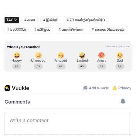
TAGS:
# காசா
# இஸ்ரேல்
# 79பாலஸ்தீனர்கள்உயிரிப்பு
# 56000பேர்
# உயிரிழப்பு
# பாலஸ்தீனர்கள்
# சுகாதாரஅமைச்சகம்