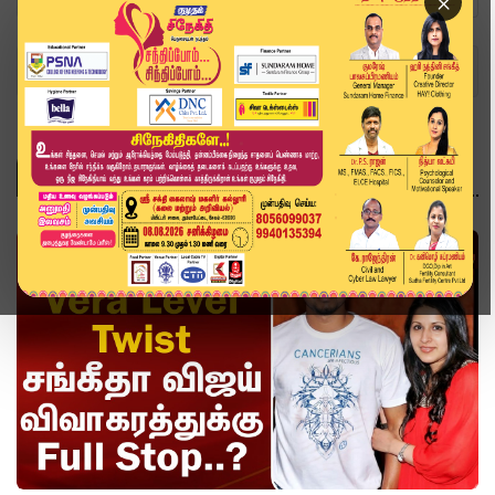
×
Home
Topics
Trisha
TRISHA
வீடியோ ஸ்டோரி