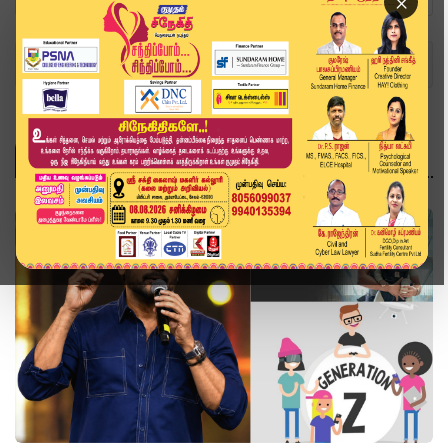
×
Home
Topics
sarathkumar
SARATHKUMAR
சினிமா