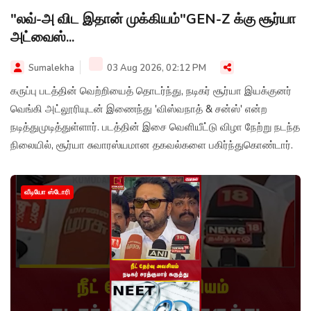
"லவ்-அ விட இதான் முக்கியம்"GEN-Z க்கு சூர்யா
அட்வைஸ்...
Sumalekha
03 Aug 2026, 02:12 PM
கருப்பு படத்தின் வெற்றியைத் தொடர்ந்து, நடிகர் சூர்யா இயக்குனர்
வெங்கி அட்லூரியுடன் இணைந்து 'விஸ்வநாத் & சன்ஸ்' என்ற
நடித்துமுடித்துள்ளார். படத்தின் இசை வெளியீட்டு விழா நேற்று நடந்த
நிலையில், சூர்யா சுவாரஸ்யமான தகவல்களை பகிர்ந்துகொண்டார்.
வீடியோ ஸ்டோரி