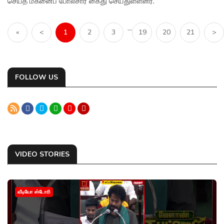
செய்த மகனைப் போலீசார் கைது செய்துள்ளனர்.
...
«
<
1
2
3
19
20
21
>
FOLLOW US
VIDEO STORIES
வீடியோ ஸ்டோரி