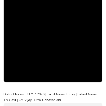
District News | JULY 7 2026 | Tamil News Today | Latest News |
TN Govt | CM Vijay | DMK Udhayanidhi