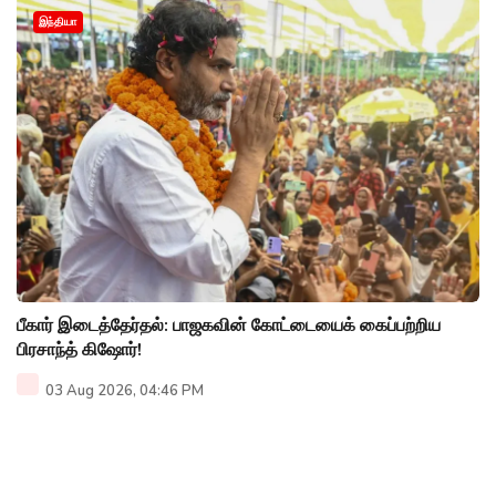
இந்தியா
பீகார் இடைத்தேர்தல்: பாஜகவின் கோட்டையைக் கைப்பற்றிய
பிரசாந்த் கிஷோர்!
03 Aug 2026, 04:46 PM