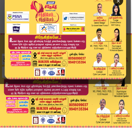
×
Home
இந்தியா
"இது நம்ம லிஸ்ட்லயே இல்லையே.." மருமகனை திருமணம்...