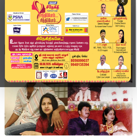
×
Home
Topics
Marriage
MARRIAGE
சினிமா