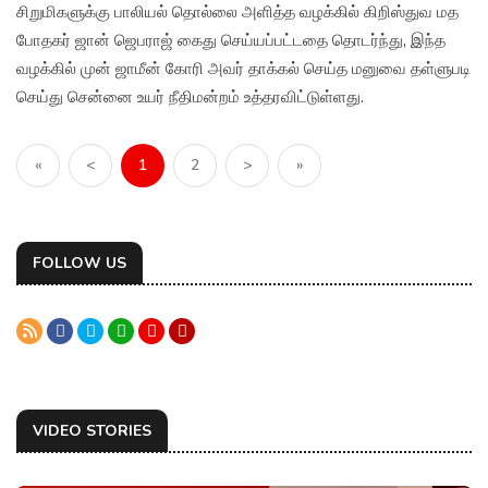
சிறுமிகளுக்கு பாலியல் தொல்லை அளித்த வழக்கில் கிறிஸ்துவ மத
போதகர் ஜான் ஜெபராஜ் கைது செய்யப்பட்டதை தொடர்ந்து, இந்த
வழக்கில் முன் ஜாமீன் கோரி அவர் தாக்கல் செய்த மனுவை தள்ளுபடி
செய்து சென்னை உயர் நீதிமன்றம் உத்தரவிட்டுள்ளது.
«
<
1
2
>
»
FOLLOW US
VIDEO STORIES