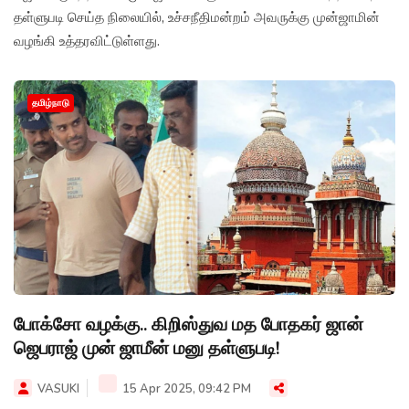
தள்ளுபடி செய்த நிலையில், உச்சநீதிமன்றம் அவருக்கு முன்ஜாமின்
வழங்கி உத்தரவிட்டுள்ளது.
தமிழ்நாடு
போக்சோ வழக்கு.. கிறிஸ்துவ மத போதகர் ஜான்
ஜெபராஜ் முன் ஜாமீன் மனு தள்ளுபடி!
VASUKI
15 Apr 2025, 09:42 PM