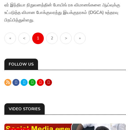
ஏர் இந்தியா நிறுவனத்தின் போயிங் ரக விமானங்களை ஆய்வுக்கு
உட்படுத்த விமான போக்குவரத்து இயக்குநரகம் (DGCA) உத்தரவு
பிறப்பித்துள்ளது.
«
<
1
2
>
»
FOLLOW US
VIDEO STORIES