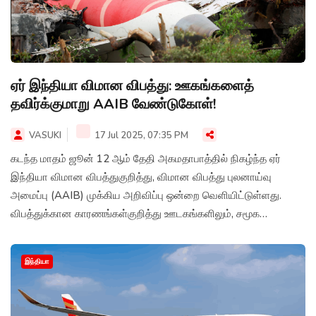
ஏர் இந்தியா விமான விபத்து: ஊகங்களைத்
தவிர்க்குமாறு AAIB வேண்டுகோள்!
VASUKI
17 Jul 2025, 07:35 PM
கடந்த மாதம் ஜூன் 12 ஆம் தேதி அகமதாபாத்தில் நிகழ்ந்த ஏர்
இந்தியா விமான விபத்துகுறித்து, விமான விபத்து புலனாய்வு
அமைப்பு (AAIB) முக்கிய அறிவிப்பு ஒன்றை வெளியிட்டுள்ளது.
விபத்துக்கான காரணங்கள்குறித்து ஊடகங்களிலும், சமூக
வலைத்தளங்களிலும் பல்வேறு தகவல்கள் பரவி வருவதை அடுத்து,
AAIB இந்த வேண்டுகோளை விடுத்துள்ளது.
இந்தியா