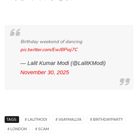
Birthday weekend of dancing
pic.twitter.com/EwJBPiej7C
— Lalit Kumar Modi (@LalitKModi)
November 30, 2025
TAGS:
# LALITMODI
# VIJAYMALLYA
# BIRTHDAYPARTY
# LONDON
# SCAM