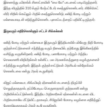
இணைந்து ஃபிராங்க் சினாட்ராவின் "மை வே" பாடலைப் பாடியிருந்தனர்.
இந்த விருந்தில் 310 க்கும் மேற்பட்டோர் கலந்துகொண்டனர். கிரிக்கெட்
வீரர் கிறிஸ் கெய்லும் அதில் கலந்துகொண்டு, லலித் மோடி மற்றும்
மல்லையாவுடன் எடுத்துக்கொண்ட புகைப்படத்தைப் பதிவிட்டிருந்தார்.
இருவரும் எதிர்கொள்ளும் சட்டச் சிக்கல்கள்
லலித் மோடி மற்றும் மல்லையா இருவரும் இந்தியாவில் பல்வேறு நிதி மோசடி
குற்றச்சாட்டுகளைச் சந்தித்து வரும் நிலையில், தற்போது இங்கிலாந்தில்
வசித்து வருகின்றனர். லலித் மோடி, பணமோசடி மற்றும் அந்நிய
செலவாணி விதிமீறல்கள் உள்ளிட்ட பல அமலாக்கத்துறை வழக்குகளைச்
சந்தித்து வருகிறார். இந்தக் குற்றச்சாட்டுகள் அரசியல் உள்நோக்கம்
கொண்டவை என்று அவர் கூறுகிறார்.
விஜய் மல்லையா, கிங்ஃபிஷர் ஏர்லைன்ஸ் கடனைத் திருப்பிச்
செலுத்தாததால், தப்பியோடிய பொருளாதாரக் குற்றவாளி என்று
அறிவிக்கப்பட்டுள்ளார். இந்திய அதிகாரிகள் ஏர்லைன்ஸ் கடனை விட
அதிகமாகவே மீட்டுவிட்டதாகவும், சிபிஐயின் மோசடி வழக்கை எதிர்த்துப்
போராடுவதாகவும் அவர் கூறி வருகிறார்.