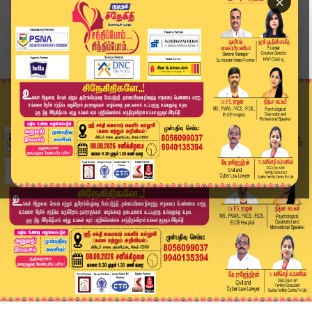
×
Home
உலகம்
இந்தியாவின் 'வாண்டட்' லிஸ்ட்: லலித் மோடியின் 63...