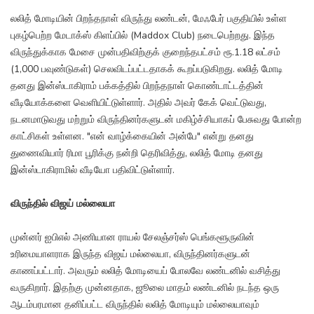
லலித் மோடியின் பிறந்தநாள் விருந்து லண்டன், மேஃபேர் பகுதியில் உள்ள
புகழ்பெற்ற மேடாக்ஸ் கிளப்பில் (Maddox Club) நடைபெற்றது. இந்த
விருந்துக்காக மேசை முன்பதிவிற்குக் குறைந்தபட்சம் ரூ.1.18 லட்சம்
(1,000 பவுண்டுகள்) செலவிடப்பட்டதாகக் கூறப்படுகிறது. லலித் மோடி
தனது இன்ஸ்டாகிராம் பக்கத்தில் பிறந்தநாள் கொண்டாட்டத்தின்
வீடியோக்களை வெளியிட்டுள்ளார். அதில் அவர் கேக் வெட்டுவது,
நடனமாடுவது மற்றும் விருந்தினர்களுடன் மகிழ்ச்சியாகப் பேசுவது போன்ற
காட்சிகள் உள்ளன. "என் வாழ்க்கையின் அன்பே" என்று தனது
துணைவியார் ரிமா பூரிக்கு நன்றி தெரிவித்து, லலித் மோடி தனது
இன்ஸ்டாகிராமில் வீடியோ பதிவிட்டுள்ளார்.
விருந்தில் விஜய் மல்லையா
முன்னர் ஐபிஎல் அணியான ராயல் சேலஞ்சர்ஸ் பெங்களூருவின்
உரிமையாளராக இருந்த விஜய் மல்லையா, விருந்தினர்களுடன்
காணப்பட்டார். அவரும் லலித் மோடியைப் போலவே லண்டனில் வசித்து
வருகிறார். இதற்கு முன்னதாக, ஜூலை மாதம் லண்டனில் நடந்த ஒரு
ஆடம்பரமான தனிப்பட்ட விருந்தில் லலித் மோடியும் மல்லையாவும்