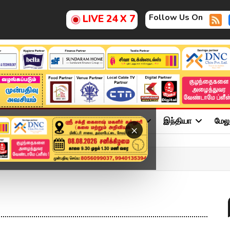
Follow Us On
LIVE 24 X 7
ு
சினிமா
அரசியல்
விளையாட்டு
இந்தியா
மேல
×