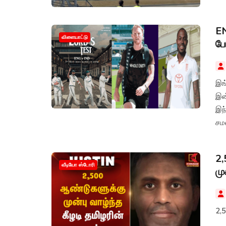
EN
விளையாட்டு
போ
இங்
இன
இந
சமன
2,
வீடியோ ஸ்டோரி
மு
2,5