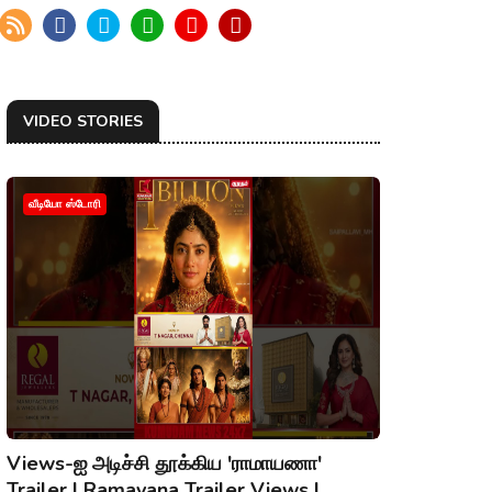
VIDEO STORIES
வீடியோ ஸ்டோரி
Views-ஐ அடிச்சி தூக்கிய 'ராமாயணா'
Trailer | Ramayana Trailer Views |