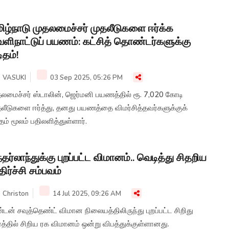
ிழ்நாடு முதலமைச்சர் முதலீடுகளை ஈர்க்க
ளிநாட்டுப் பயணம்: கட்சித் தொண்டர்களுக்கு
ிதம்!
VASUKI
03 Sep 2025, 05:26 PM
தலமைச்சர் ஸ்டாலின், ஜெர்மனி பயணத்தில் ரூ. 7,020 கோடி
தலீடுகளை ஈர்த்து, தனது பயணத்தை விமர்சித்தவர்களுக்குக்
தம் மூலம் பதிலளித்துள்ளார்.
தர்லாந்துக்கு புறப்பட்ட விமானம்.. வெடித்து சிதறிய
ிர்ச்சி சம்பவம்
Christon
14 Jul 2025, 09:26 AM
டன் சவுத்தெண்ட் விமான நிலையத்திலிருந்து புறப்பட்ட சிறிது
த்தில் சிறிய ரக விமானம் ஒன்று விபத்துக்குள்ளானது.