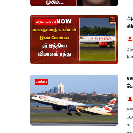
அக
வீடியோ ஸ்டோரி
வி
அக
Ku
லண
அண்மை
கோ
லண
நட
கா
தர