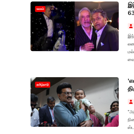
இந
உலகம்
63
இந்
லண
மல
வை
'
தமிழ்நாடு
தி
"அ
நி
ஸ்ட