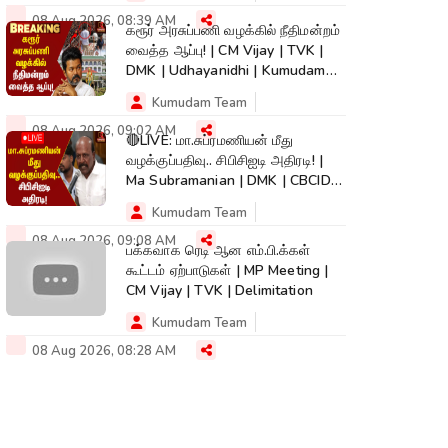
08 Aug 2026, 08:39 AM
கரூர் அரசுப்பணி வழக்கில் நீதிமன்றம்
வைத்த ஆப்பு! | CM Vijay | TVK |
DMK | Udhayanidhi | Kumudam
News
Kumudam Team
08 Aug 2026, 09:02 AM
🔴LIVE: மா.சுப்ரமணியன் மீது
வழக்குப்பதிவு.. சிபிசிஐடி அதிரடி! |
Ma Subramanian | DMK | CBCID
Case
Kumudam Team
08 Aug 2026, 09:08 AM
பக்கவாக ரெடி ஆன எம்.பி.க்கள்
கூட்டம் ஏற்பாடுகள் | MP Meeting |
CM Vijay | TVK | Delimitation
Kumudam Team
08 Aug 2026, 08:28 AM