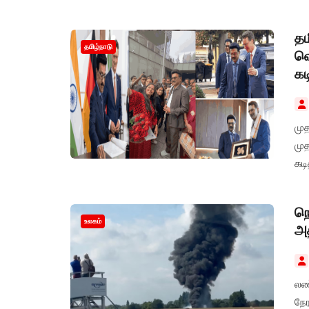
தம
தமிழ்நாடு
வெ
கட
மு
மு
கடி
நெ
உலகம்
அத
லண்
நேர