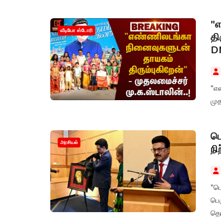
"
வீடியோ ஸ்டோரி
தி
D
"எ
மு
பெ
அரசியல்
நி
"ப
பெ
தெர