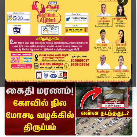
×
Home
Topics
Scam
SCAM
வீடியோ ஸ்டோரி