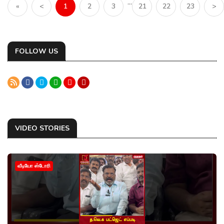
...
«
<
1
2
3
21
22
23
>
FOLLOW US
VIDEO STORIES
வீடியோ ஸ்டோரி