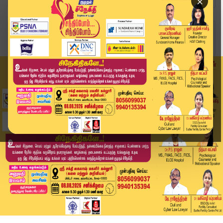
×
Home
தமிழ்நாடு
அக்டோபரில் வடகிழக்கு பருவமழை: பாதிப்புகளைத் தடு...