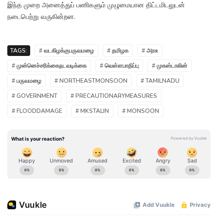
இந்த முறை அனைத்துப் பணிகளும் முழுமையான திட்டமிடலுடன்
நடைபெற்று வருகின்றன.
TAGS:
# வடகிழக்குபருவமழை
# தமிழக
# அரசு
# முன்னெச்சரிக்கைநடவடிக்கை
# வெள்ளபாதிப்பு
# முகஸ்டாலின்
# பருவமழை
# NORTHEASTMONSOON
# TAMILNADU
# GOVERNMENT
# PRECAUTIONARYMEASURES
# FLOODDAMAGE
# MKSTALIN
# MONSOON