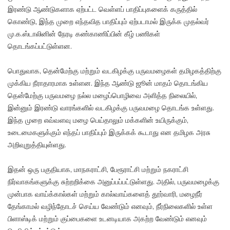
இரண்டு ஆண்டுகளாக ஏற்பட்ட வெள்ளப் பாதிப்புகளைக் கருத்தில்
கொண்டு, இந்த முறை எந்தவித பாதிப்பும் ஏற்படாமல் இருக்க முதல்வர்
மு.க.ஸ்டாலினின் நேரடி கண்காணிப்பின் கீழ் பணிகள்
தொடங்கப்பட்டுள்ளன.
பொதுவாக, தென்மேற்கு மற்றும் வடகிழக்கு பருவமழைகள் தமிழகத்திற்கு
முக்கிய நீராதாரமாக உள்ளன. இந்த ஆண்டு ஜூன் மாதம் தொடங்கிய
தென்மேற்கு பருவமழை நல்ல மழைப்பொழிவை அளித்த நிலையில்,
இன்னும் இரண்டு வாரங்களில் வடகிழக்கு பருவமழை தொடங்க உள்ளது.
இந்த முறை எவ்வளவு மழை பெய்தாலும் மக்களின் உயிருக்கும்,
உடைமைகளுக்கும் எந்தப் பாதிப்பும் இருக்கக் கூடாது என தமிழக அரசு
அறிவுறுத்தியுள்ளது.
இதன் ஒரு பகுதியாக, மாநகராட்சி, பேரூராட்சி மற்றும் நகராட்சி
நிர்வாகங்களுக்கு சுற்றறிக்கை அனுப்பப்பட்டுள்ளது. அதில், பருவமழைக்கு
முன்பாக வாய்க்கால்கள் மற்றும் கால்வாய்களைத் தூர்வாரி, மழைநீர்
தேங்காமல் வழிந்தோடச் செய்ய வேண்டும் எனவும், நீர்நிலைகளில் உள்ள
பிளாஸ்டிக் மற்றும் குப்பைகளை உடனடியாக அகற்ற வேண்டும் எனவும்