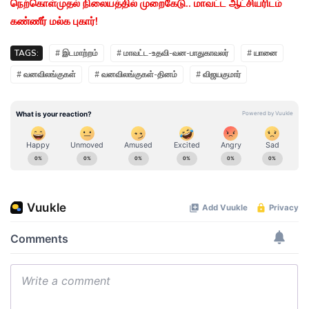
நெற்கொள்முதல் நிலையத்தில் முறைகேடு.. மாவட்ட ஆட்சியரிடம்
கண்ணீர் மல்க புகார்!
TAGS:
# இடமாற்றம்
# மாவட்ட-உதவி-வன-பாதுகாவலர்
# யானை
# வனவிலங்குகள்
# வனவிலங்குகள்-தினம்
# விஜயகுமார்