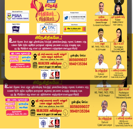
×
Home
தமிழ்நாடு
யானைகளை இடமாற்றம் செய்தால் இவ்வளவு பிரச்னையா..?...