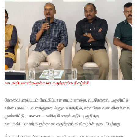
ஊடகவியலாளர்களுக்கான கருத்தரங்க நிகழ்ச்சி
கோவை மாவட்டம் மேட்டுப்பாளையம் சாலை, வடகோவை பகுதியில்
உள்ள மாவட்ட வனத்துறை அலுவலகத்தில், சர்வதேச வன தினத்தை
முன்னிட்டு, யானை - மனித மோதல் தடுப்பு குறித்த
ஊடகவியலாளர்களுக்கான கருத்தரங்க நிகழ்ச்சி நடைபெற்றது.
இந்த நிகழ்ச்சியில், மாவட்ட உதவி வன பாதுகாவலர் விஜயகுமார்,