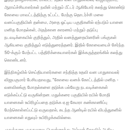
ஆராய்ச்சியாளர்கள் நவீன் மற்றும் பீட்டர் ஆகியோர் கலந்து கொண்டு
கோவை மாவட்டத்திற்கு உட்பட்ட மேற்கு தொடர்ச்சி மலை
வனப்பகுதியின் தன்மை, அதை ஒட்டிய பகுதிகளில் ஏற்படும் யானை
மனித மோதல்கள், அதற்கான காரணம் மற்றும் தடுப்பு
நடவடிக்கையில் குறித்தும், அதில் வனத்துறையினரின் பங்குகள்
ஆகியவை குறித்தும் எடுத்துரைத்தனர். இதில் கோவையைச் சேர்ந்த
50-க்கும் மேற்பட்ட பத்திரிக்கையாளர்கள் இக்கருத்தரங்கில் கலந்து
கொண்டனர்.
இந்நிகழ்வில் செய்தியாளர்களை சந்தித்த உதவி வன பாதுகாவலர்
விஜயகுமார் பேசியதாவது, "கோவை வனக் கோட்டத்தில் மனித -
வனவிலங்கு மோதல்களை தடுக்க பல்வேறு நடவடிக்கைகள்
எடுக்கப்பட்டு வருகின்றன. மதுக்கரை பகுதியில் ரயில் மோதி
யானைகள் உயிரிழப்பதை தடுக்க ஏ‌.ஐ கேமரா கண்காணிப்பு
மேற்கொள்ளப்பட்டு வருவதால், கடந்த ஆண்டில் ரயில் விபத்துகளில்
யானைகள் எதுவும் உயிரிழக்கவில்லை.
மதுக்கரை, மருதமலை, பொன்னூத்து அம்மன் கோவில் ஆகிய