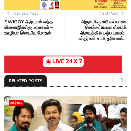
Previous Post
Next Post
SWIGGY ஆர்டரால் வந்த
அருள்மிகு ஸ்ரீ கல்யாண
வினைஇஎஸ்ஐ மாணவர் –
வெங்கட்ரமண ஸ்வாமி
ஊழியர் இடையே மோதல்
ஆலயத்தில் புஷ்ப யாகம்..
பக்தர்கள் சாமி தரிசனம்..!
LIVE 24 X 7
RELATED POSTS
தமிழ்நாடு