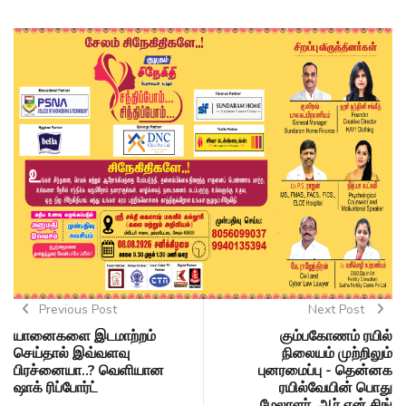
Previous Post
Next Post
யானைகளை இடமாற்றம்
கும்பகோணம் ரயில்
செய்தால் இவ்வளவு
நிலையம் முற்றிலும்
பிரச்னையா..? வெளியான
புனரமைப்பு - தென்னக
ஷாக் ரிப்போர்ட்
ரயில்வேயின் பொது
மேலாளர் ஆர்.என்.சிங்