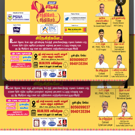
×
Home
ஆன்மிகம்
அருள்மிகு ஸ்ரீ கல்யாண வெங்கட்ரமண ஸ்வாமி ஆலயத்தி...