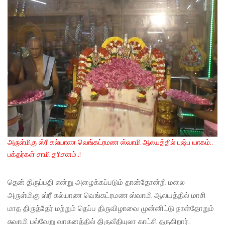
அருள்மிகு ஸ்ரீ கல்யாண வெங்கட்ரமண ஸ்வாமி ஆலயத்தில் புஷ்ப யாகம்..
பக்தர்கள் சாமி தரிசனம்..!
தென் திருப்பதி என்று அழைக்கப்படும் தான்தோன்றி மலை
அருள்மிகு ஸ்ரீ கல்யாண வெங்கட்ரமண ஸ்வாமி ஆலயத்தில் மாசி
மாத திருத்தேர் மற்றும் தெப்ப திருவிழாவை முன்னிட்டு நாள்தோறும்
சுவாமி பல்வேறு வாகனத்தில் திருவீதியுலா காட்சி தருகிறார்.