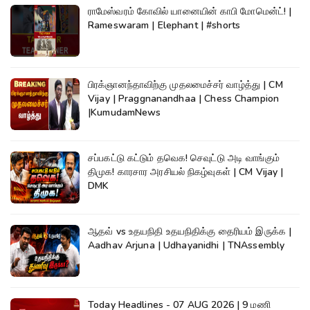
ராமேஸ்வரம் கோவில் யானையின் காபி மோமென்ட்! |
Rameswaram | Elephant | #shorts
பிரக்ஞானந்தாவிற்கு முதலமைச்சர் வாழ்த்து | CM
Vijay | Praggnanandhaa | Chess Champion
|KumudamNews
சப்பகட்டு கட்டும் தவெக! செவுட்டு அடி வாங்கும்
திமுக! காரசார அரசியல் நிகழ்வுகள் | CM Vijay |
DMK
ஆதவ் vs உதயநிதி உதயநிதிக்கு தைரியம் இருக்க |
Aadhav Arjuna | Udhayanidhi | TNAssembly
Today Headlines - 07 AUG 2026 | 9 மணி