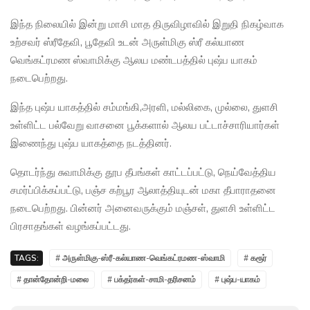
இந்த நிலையில் இன்று மாசி மாத திருவிழாவில் இறுதி நிகழ்வாக
உற்சவர் ஸ்ரீதேவி, பூதேவி உடன் அருள்மிகு ஸ்ரீ கல்யாண
வெங்கட்ரமண ஸ்வாமிக்கு ஆலய மண்டபத்தில் புஷ்ப யாகம்
நடைபெற்றது.
இந்த புஷ்ப யாகத்தில் சம்மங்கி,அரளி, மல்லிகை, முல்லை, துளசி
உள்ளிட்ட பல்வேறு வாசனை பூக்களால் ஆலய பட்டாச்சாரியார்கள்
இணைந்து புஷ்ப யாகத்தை நடத்தினர்.
தொடர்ந்து சுவாமிக்கு தூப தீபங்கள் காட்டப்பட்டு, நெய்வேத்திய
சமர்ப்பிக்கப்பட்டு, பஞ்ச கற்பூர ஆலாத்தியுடன் மகா தீபாராதனை
நடைபெற்றது. பின்னர் அனைவருக்கும் மஞ்சள், துளசி உள்ளிட்ட
பிரசாதங்கள் வழங்கப்பட்டது.
TAGS:
# அருள்மிகு-ஸ்ரீ-கல்யாண-வெங்கட்ரமண-ஸ்வாமி
# கரூர்
# தான்தோன்றி-மலை
# பக்தர்கள்-சாமி-தரிசனம்
# புஷ்ப-யாகம்