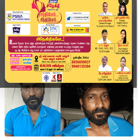
×
Home
Topics
விஜயகுமார்
விஜயகுமார்
தமிழ்நாடு