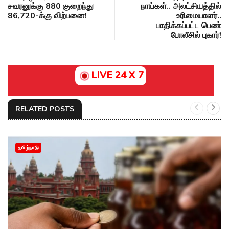
சவரனுக்கு ₹880 குறைந்து
நாய்கள்.. அலட்சியத்தில்
₹86,720-க்கு விற்பனை!
உரிமையாளர்..
பாதிக்கப்பட்ட பெண்
போலீசில் புகார்!
LIVE 24 X 7
RELATED POSTS
தமிழ்நாடு