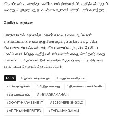
திருமங்கலம் அனைத்து மகளிர் காவல் நிலையத்தில் ஆதித்யன் மற்றும்
அவரது பெற்றோர் மீது நடவடிக்கை எடுக்கக் கோரிப் புகார் அளித்தார்.
போலீஸ் நடவடிக்கை
புகாரின் பேரில், அனைத்து மகளிர் காவல் நிலைய ஆய்வாளர்
தலைமையிலான காவல் குழுவினர் வழக்குப் பதிவு செய்து தீவிர
விசாரணை மேற்கொண்டனர். விசாரணையின் முடிவில், போலீசார்
முகப்பேரைச் சேர்ந்த ஆதித்யன் என்பவரைக் கைது செய்தனர்.கைது
செய்யப்பட்ட ஆதித்யன் நீதிமன்றத்தில் ஆஜர்படுத்தப்பட்டு, நீதிமன்ற
உத்தரவுப்படி சிறையில் அடைக்கப்பட்டார்.
TAGS:
# இன்ஸ்டாகிராம்காதல்
# வரதட்சணைமிரட்டல்
# 50சவரன்தங்கம்
# ஆதித்யன்கைது
# திருமங்கலம்மகளிர்போலீஸ்
# திருமணம்மறுப்பு
# INSTAGRAMAFFAIR
# DOWRYHARASSMENT
# 50SOVEREIGNGOLD
# ADITHYANARRESTED
# THIRUMANGALAM