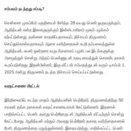
சம்பவம் நடந்தது எப்படி?
சென்னை முகப்பேர் பகுதியைச் சேர்ந்த 28 வயது பெண் ஒருவருக்கும்,
ஆதித்யன் என்ற இளைஞருக்கும் இன்ஸ்டாகிராம் மூலம் பழக்கம்
ஏற்பட்டுள்ளது. தன்னை காதலிப்பதாகவும், நிச்சயம் திருமணம்
செய்துகொள்வதாகவும் ஆசை வார்த்தைகள் கூறி நம்பவைத்துள்ள
ஆதித்யன், சுமார் ஒன்றரை வருடங்களாகப் பழகி, பல இடங்களுக்கு
அழைத்துச் சென்று அந்தப் பெண்ணுடன் உறவு வைத்துக் கொண்டதாகக்
கூறப்படுகிறது. இதன்பின்னர், இரு வீட்டார் சம்மதத்துடன் வரும் டிசம்பர் 1,
2025 அன்று திருமணம் நடத்த நிச்சயம் செய்யப்பட்டுள்ளது.
வரதட்சணை மிரட்டல்
இந்நிலையில், கடந்த மாதம் ஆதித்யனின் பெற்றோர், திருமணத்திற்கு 50
சவரன் தங்க நகைகள் வரதட்சணையாகக் கேட்டுள்ளனர். இதனால்
பாதிக்கப்பட்ட பெண், தனது பெற்றோருடன் ஆதித்யன் வீட்டிற்குச் சென்று
கேட்டபோது, ஆதித்யன் மற்றும் அவரது பெற்றோர் தகாத வார்த்தைகளால்
பேசி, திருமணத்தை மறுத்துள்ளனர். இதையடுத்து, பாதிக்கப்பட்ட பெண்