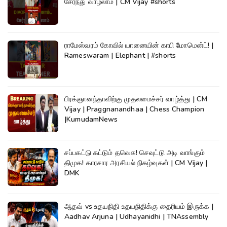
சேர்ந்து வாழலாம் | CM Vijay #shorts
ராமேஸ்வரம் கோவில் யானையின் காபி மோமென்ட்! |
Rameswaram | Elephant | #shorts
பிரக்ஞானந்தாவிற்கு முதலமைச்சர் வாழ்த்து | CM
Vijay | Praggnanandhaa | Chess Champion
|KumudamNews
சப்பகட்டு கட்டும் தவெக! செவுட்டு அடி வாங்கும்
திமுக! காரசார அரசியல் நிகழ்வுகள் | CM Vijay |
DMK
ஆதவ் vs உதயநிதி உதயநிதிக்கு தைரியம் இருக்க |
Aadhav Arjuna | Udhayanidhi | TNAssembly