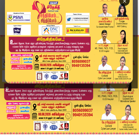
×
Home
தமிழ்நாடு
தங்கம் விலை 'திடீர்' சரிவு: ஒரே நாளில் சவரனுக்க...