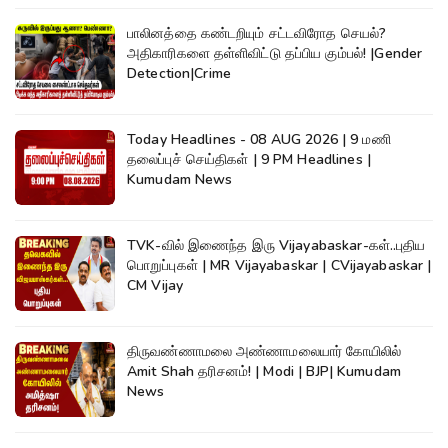
பாலினத்தை கண்டறியும் சட்டவிரோத செயல்?
அதிகாரிகளை தள்ளிவிட்டு தப்பிய கும்பல்! |Gender
Detection|Crime
Today Headlines - 08 AUG 2026 | 9 மணி
தலைப்புச் செய்திகள் | 9 PM Headlines |
Kumudam News
TVK-வில் இணைந்த இரு Vijayabaskar-கள்..புதிய
பொறுப்புகள் | MR Vijayabaskar | CVijayabaskar |
CM Vijay
திருவண்ணாமலை அண்ணாமலையார் கோயிலில்
Amit Shah தரிசனம்! | Modi | BJP| Kumudam
News