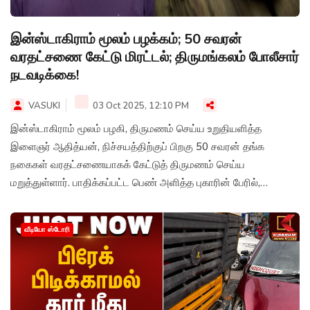
இன்ஸ்டாகிராம் மூலம் பழக்கம்; 50 சவரன்
வரதட்சணை கேட்டு மிரட்டல்; திருமங்கலம் போலீசார்
நடவடிக்கை!
VASUKI
03 Oct 2025, 12:10 PM
இன்ஸ்டாகிராம் மூலம் பழகி, திருமணம் செய்ய உறுதியளித்த
இளைஞர் ஆதித்யன், நிச்சயத்திற்குப் பிறகு 50 சவரன் தங்க
நகைகள் வரதட்சணையாகக் கேட்டுத் திருமணம் செய்ய
மறுத்துள்ளார். பாதிக்கப்பட்ட பெண் அளித்த புகாரின் பேரில்,
திருமங்கலம் அனைத்து மகளிர் போலீசார் ஆதித்யனைக் கைது
செய்து சிறையில் அடைத்தனர்.
வீடியோ ஸ்டோரி