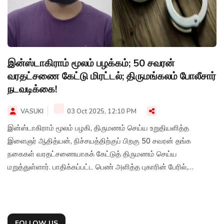
இன்ஸ்டாகிராம் மூலம் பழக்கம்; 50 சவரன்
வரதட்சணை கேட்டு மிரட்டல்; திருமங்கலம் போலீசார்
நடவடிக்கை!
VASUKI
03 Oct 2025, 12:10 PM
இன்ஸ்டாகிராம் மூலம் பழகி, திருமணம் செய்ய உறுதியளித்த
இளைஞர் ஆதித்யன், நிச்சயத்திற்குப் பிறகு 50 சவரன் தங்க
நகைகள் வரதட்சணையாகக் கேட்டுத் திருமணம் செய்ய
மறுத்துள்ளார். பாதிக்கப்பட்ட பெண் அளித்த புகாரின் பேரில்,
திருமங்கலம் அனைத்து மகளிர் போலீசார் ஆதித்யனைக் கைது
செய்து சிறையில் அடைத்தனர்.
FOLLOW US