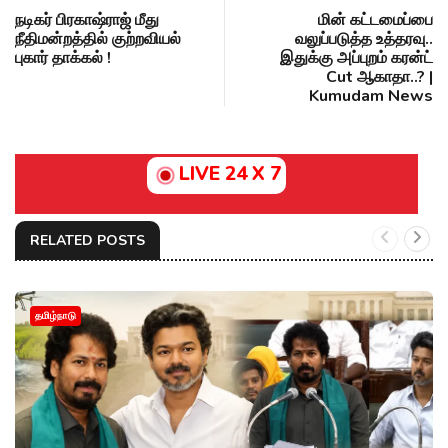
நடிகர் பிரகாஷ்ராஜ் மீது
மின் கட்டமைப்பை
நீதிமன்றத்தில் குற்றவியல்
வலுப்படுத்த உத்தரவு..
புகார் தாக்கல் !
இதுக்கு அப்புறம் கரன்ட்
Cut ஆகாதா..? |
Kumudam News
LIVE 24 X 7
RELATED POSTS
தமிழ்நாடு