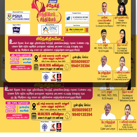
×
Home
தமிழ்நாடு
மாமன்ற கூட்டம்: தவெக அமைச்சர்கள், எம்எல்ஏக்களை ...