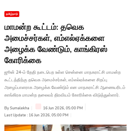
தமிழ்நாடு
மாமன்ற கூட்டம்: தவெக
அமைச்சர்கள், எம்எல்ஏக்களை
அழைக்க வேண்டும், காங்கிரஸ்
கோரிக்கை
ஜூன் 24-ம் தேதி நடைபெற உள்ள சென்னை மாநகராட்சி மாமன்ற
கூட்டத்திற்கு தவெக அமைச்சர்கள், எம்எல்ஏக்களை சிறப்பு
அழைப்பாளராக அழைக்க வேண்டும் என மாநகராட்சி ஆணையரிடம்
காங்கிரசு மாமன்ற தலைவர் திரவியம் கோரிக்கை விடுத்துள்ளார்.
By
Sumalekha
16 Jun 2026, 05:00 PM
Last Update : 16 Jun 2026, 05:00 PM