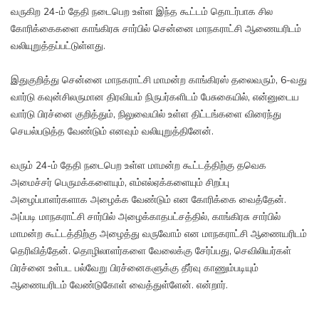
வருகிற 24-ம் தேதி நடைபெற உள்ள இந்த கூட்டம் தொடர்பாக சில
கோரிக்கைகளை காங்கிரசு சார்பில் சென்னை மாநகராட்சி ஆணையரிடம்
வலியுறுத்தப்பட்டுள்ளது.
இதுகுறித்து சென்னை மாநகராட்சி மாமன்ற காங்கிரஸ் தலைவரும், 6-வது
வார்டு கவுன்சிலருமான திரவியம் நிருபர்களிடம் பேசுகையில், என்னுடைய
வார்டு பிரச்னை குறித்தும், நிலுவையில் உள்ள திட்டங்களை விரைந்து
செயல்படுத்த வேண்டும் எனவும் வலியுறுத்தினேன்.
வரும் 24-ம் தேதி நடைபெற உள்ள மாமன்ற கூட்டத்திற்கு தவெக
அமைச்சர் பெருமக்களையும், எம்எல்ஏக்களையும் சிறப்பு
அழைப்பாளர்களாக அழைக்க வேண்டும் என கோரிக்கை வைத்தேன்.
அப்படி மாநகராட்சி சார்பில் அழைக்காதபட்சத்தில், காங்கிரசு சார்பில்
மாமன்ற கூட்டத்திற்கு அழைத்து வருவோம் என மாநகராட்சி ஆணையரிடம்
தெரிவித்தேன். தொழிலாளர்களை வேலைக்கு சேர்ப்பது, செவிலியர்கள்
பிரச்னை உள்பட பல்வேறு பிரச்னைகளுக்கு தீர்வு காணும்படியும்
ஆணையரிடம் வேண்டுகோள் வைத்துள்ளேன். என்றார்.