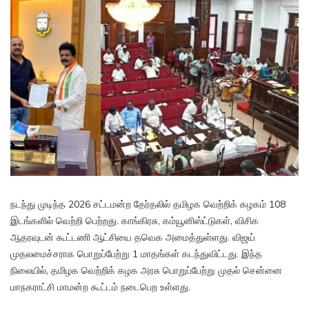
நடந்து முடிந்த 2026 சட்டமன்ற தேர்தலில் தமிழக வெற்றிக் கழகம் 108
இடங்களில் வெற்றி பெற்றது. காங்கிரசு, கம்யூனிஸ்ட்டுகள், விசிக
ஆதரவுடன் கூட்டணி ஆட்சியை தவெக அமைத்துள்ளது. விஜய்
முதலமைச்சராக பொறுப்பேற்று 1 மாதங்கள் கடந்துவிட்டது. இந்த
நிலையில், தமிழக வெற்றிக் கழக அரசு பொறுப்பேற்று முதல் சென்னை
மாநகராட்சி மாமன்ற கூட்டம் நடைபெற உள்ளது.