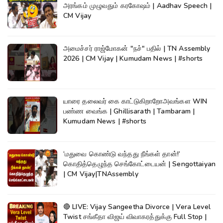
அரங்கம் முழுவதும் கரகோஷம் | Aadhav Speech |
CM Vijay
அமைச்சர் ராஜ்மோகன் "நச்" பதில் | TN Assembly
2026 | CM Vijay | Kumudam News | #shorts
யாரை தலைவர் கை காட்டுகிறாறோஅவங்கள WIN
பண்ண வைங்க | Ghillisarath | Tambaram |
Kumudam News | #shorts
‘மதுவை கொண்டு வந்தது நீங்கள் தான்!’
கொதித்தெழுந்த செங்கோட்டையன் | Sengottaiyan
| CM Vijay|TNAssembly
🔴 LIVE: Vijay Sangeetha Divorce | Vera Level
Twist சங்கீதா விஜய் விவாகரத்துக்கு Full Stop |