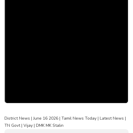
District News | June 16 2026 | Tamil News Today | Latest News |
TN Govt | Vijay | DMK MK Stalin