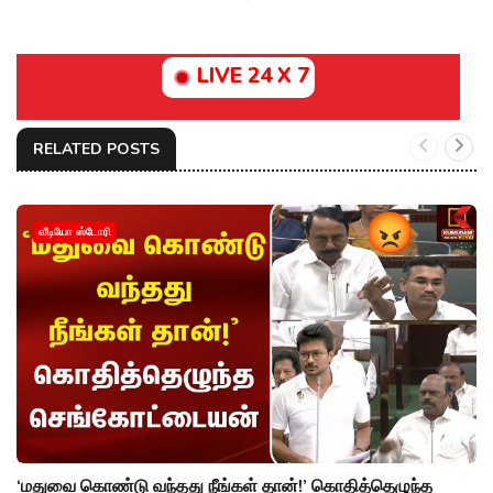
LIVE 24 X 7
RELATED POSTS
வீடியோ ஸ்டோரி
‘மதுவை கொண்டு வந்தது நீங்கள் தான்!’ கொதித்தெழுந்த