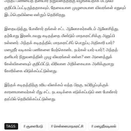
அந்தப் பணியைத் தனியார் நிறுவனத்திற்கு வழங்கியதாக மட்டுமே
குறிப்பிடப்பட்டிருந்ததாகவும், தேவையான முழுமையான விவரங்கள் எதுவும்
இடம்பெறவில்லை என்றும் தெரிகிறது.
இதையடுத்து, போலீசார் தங்கள் சட்ட ஆலோசகர்களிடம் ஆலோசித்து,
தற்போது இரண்டாவது கடிதத்தை மீண்டும் மாநகராட்சிக்கு அனுப்பி
உள்ளனர். அந்தக் கடிதத்தில், மாநகராட்சிப் பொறுப்பு அதிகாரி யார்?
மழைநீர் வடிகால் பணிகளை மேற்கொண்ட நபர்கள் யார்-யார்?, அந்தத்
தனியார் நிறுவனத்தின் முழு விவரங்கள் என்ன? என அனைத்துக்
கேள்விகளையும் குறிப்பிட்டு, விரிவான அறிக்கையாக அளிக்குமாறு
கோரிக்கை விடுக்கப்பட்டுள்ளது.
இந்தக் கடிதத்திற்கு உரிய விளக்கம் வந்த பிறகு, உயிரிழப்புக்குக்
காரணமானவர்கள் மீது சட்ட நடவடிக்கை எடுக்கப்படும் என போலீசார்
தரப்பில் தெரிவிக்கப்பட்டுள்ளது.
TAGS:
# சூளைமேடு
# சென்னைமாநகராட்சி
# மழைநீர்வடிகால்