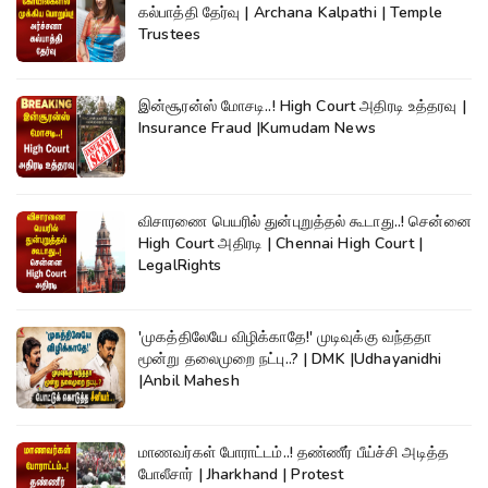
கல்பாத்தி தேர்வு | Archana Kalpathi | Temple
Trustees
இன்சூரன்ஸ் மோசடி..! High Court அதிரடி உத்தரவு |
Insurance Fraud |Kumudam News
விசாரணை பெயரில் துன்புறுத்தல் கூடாது..! சென்னை
High Court அதிரடி | Chennai High Court |
LegalRights
'முகத்திலேயே விழிக்காதே!' முடிவுக்கு வந்ததா
மூன்று தலைமுறை நட்பு..? | DMK |Udhayanidhi
|Anbil Mahesh
மாணவர்கள் போராட்டம்..! தண்ணீர் பீய்ச்சி அடித்த
போலீசார் | Jharkhand | Protest