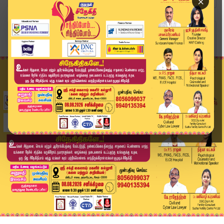
×
Home
தமிழ்நாடு
திமுகவினருக்கு பெரும் அதிர்ச்சி: கொளத்தூரில் மு...