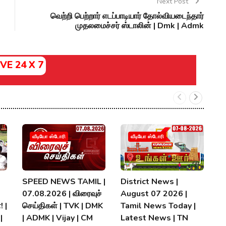
Next Post
வெற்றி பெற்றார் எடப்பாடியார் தோல்வியடைந்தார்
முதலமைச்சர் ஸ்டாலின் | Dmk | Admk
IVE 24 X 7
வீடியோ ஸ்டோரி
வீடியோ ஸ்டோரி
SPEED NEWS TAMIL |
District News |
ப
07.08.2026 | விரைவுச்
August 07 2026 |
வி
! |
செய்திகள் | TVK | DMK
Tamil News Today |
M
|
| ADMK | Vijay | CM
Latest News | TN
ம