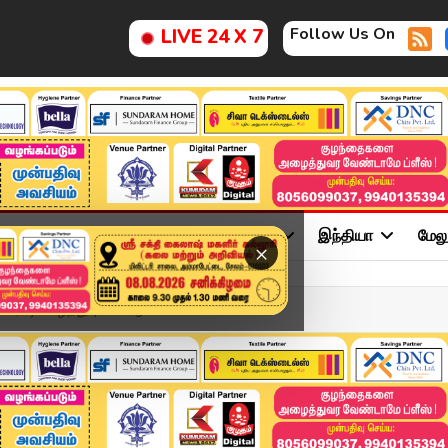
Follow Us On
LIVE 24 X 7
ு
சினிமா
அரசியல்
விளையாட்டு
இந்தியா
மேல
×
ட்டி வாழ்த்து | YS Jaga...