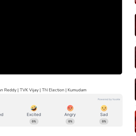
an Reddy | TVK Vijay | TN Election | Kumudam