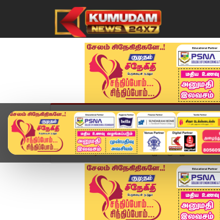
முகப்பு
விளையாட்டு
அண்மை
தமிழ்நாட
Home
வீடியோ ஸ்டோரி
விஜய்க்கு ஜெகன் மோகன் ரெ