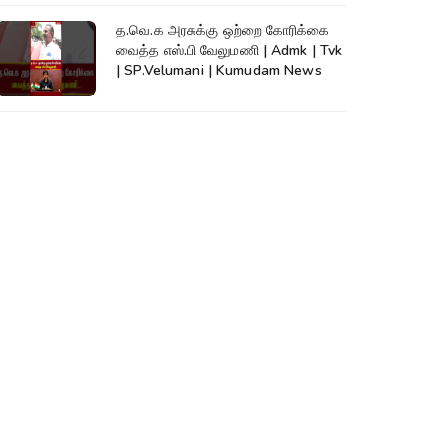
த.வெ.க அரசுக்கு ஒற்றை கோரிக்கை
வைத்த எஸ்.பி வேலுமணி | Admk | Tvk
| SP.Velumani | Kumudam News