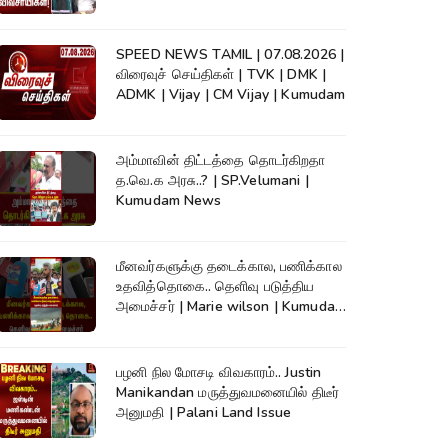
News
SPEED NEWS TAMIL | 07.08.2026 |
விரைவுச் செய்திகள் | TVK | DMK |
ADMK | Vijay | CM Vijay | Kumudam
அம்மாவின் திட்டத்தை தொடர்கிறதா
த.வெ.க அரசு..? | SP.Velumani |
Kumudam News
மீனவர்களுக்கு தடைக்கால, பணிக்கால
உதவித்தொகை.. தெளிவு படுத்திய
அமைச்சர் | Marie wilson | Kumudam
News
பழனி நில மோசடி விவகாரம்.. Justin
Manikandan மருத்துவமனையில் திடீர்
அனுமதி | Palani Land Issue