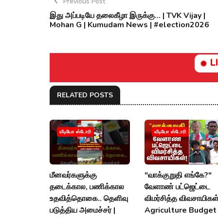
Previous Post
இது அப்படியே தலைகீழா இருக்கு... | TVK Vijay |
Mohan G | Kumudam News | #election2026
L
RELATED POSTS
வீடியோ ஸ்டோரி
வீடியோ ஸ்டோரி
மீனவர்களுக்கு
"வாக்குறுதி எங்கே?"
தடைக்கால, பணிக்கால
வேளாண் பட்ஜெட்டை
உதவித்தொகை.. தெளிவு
விமர்சித்த விவசாயிகள்
படுத்திய அமைச்சர் |
Agriculture Budget 