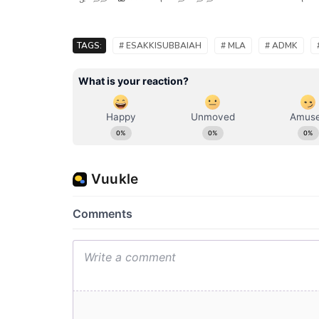
TAGS:
# ESAKKISUBBAIAH
# MLA
# ADMK