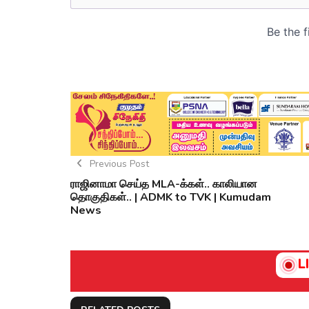
Previous Post
ராஜினாமா செய்த MLA-க்கள்.. காலியான
தொகுதிகள்.. | ADMK to TVK | Kumudam
News
L