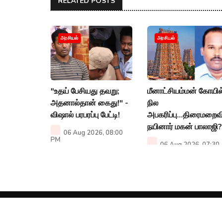
RELATED POSTS
அரசியல்
அரசியல்
"உதய் பேசியது தவறு;
மீனாட்சியம்மன் கோயில
அதனால்தான் கைது!" -
நில
விஷால் பரபரப்பு பேட்டி!
அபகரிப்பு...திரைமறைவ
நயினார் மகன் பாலாஜி?
06 Aug 2026, 08:00
PM
06 Aug 2026, 07:30
PM
Aboutus
Contactus
Terms & Conditions
Policy