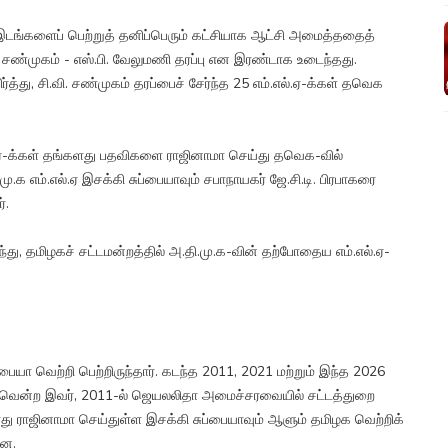
டங்களைப் பெற்றுத் தனிப்பெரும் கட்சியாக ஆட்சி அமைத்ததைத்
.வி. சண்முகம் - எஸ்.பி. வேலுமணி தரப்பு என இரண்டாக உடைந்தது.
த்து, சி.வி. சண்முகம் தரப்பைச் சேர்ந்த 25 எம்.எல்.ஏ-க்கள் தவெக
.எல்.ஏ-க்கள் தங்களது பதவிகளை ராஜினாமா செய்து தவெக-வில்
க எம்.எல்.ஏ இசக்கி சுப்பையாவும் சபாநாயகர் ஜே.சி.டி. பிரபாகரை
்.
்து, தமிழகச் சட்டமன்றத்தில் அ.தி.மு.க-வின் தற்போதைய எம்.எல்.ஏ-
பையா வெற்றி பெற்றிருந்தார். கடந்த 2011, 2021 மற்றும் இந்த 2026
ில் வென்ற இவர், 2011-ல் ஜெயலலிதா அமைச்சரவையில் சட்டத்துறை
போது ராஜினாமா செய்துள்ள இசக்கி சுப்பையாவும் ஆளும் தமிழக வெற்றிக்
ளன.