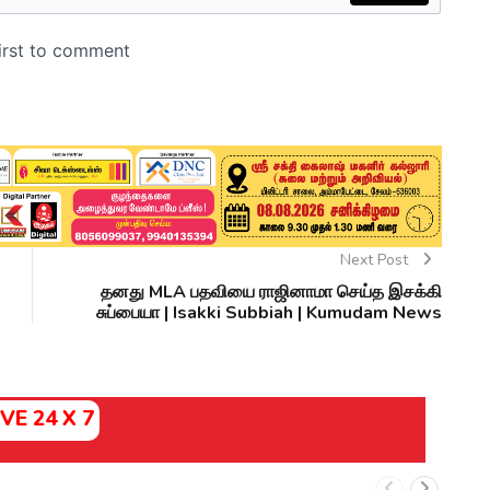
Next Post
தனது MLA பதவியை ராஜினாமா செய்த இசக்கி
சுப்பையா | Isakki Subbiah | Kumudam News
IVE 24 X 7