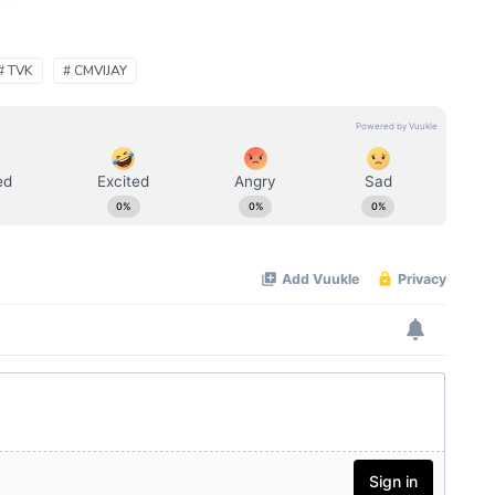
# TVK
# CMVIJAY