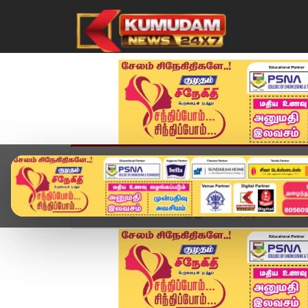
முகப்பு
விளையாட்டு
அண்மை
தமிழ்நாட
Home
அரசியல்
அதிமுகவில் அடுத்த விக்கெட் அவ