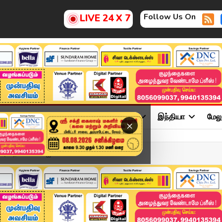
Follow Us On
LIVE 24 X 7
ு
சினிமா
அரசியல்
விளையாட்டு
இந்தியா
மேல
×
ுட்: தவெகவில் ஐக்க...