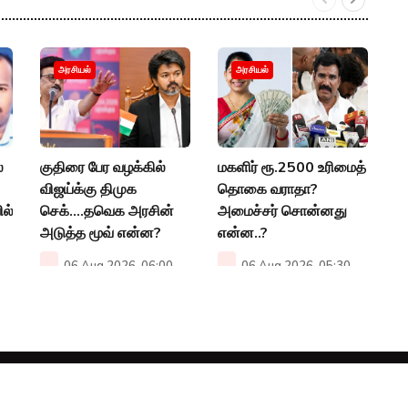
"
அரசியல்
அரசியல்
ச
உ
P
்
குதிரை பேர வழக்கில்
மகளிர் ரூ.2500 உரிமைத்
விஜய்க்கு திமுக
தொகை வராதா?
ில்
செக்....தவெக அரசின்
அமைச்சர் சொன்னது
அடுத்த மூவ் என்ன?
என்ன..?
06 Aug 2026, 06:00
06 Aug 2026, 05:30
PM
PM