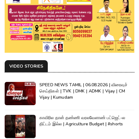
VIDEO STORIES
SPEED NEWS TAMIL | 06.08.2026 | விரைவுச்
செய்திகள் | TVK | DMK | ADMK | Vijay | CM
Vijay | Kumudam
காவிரில தான் தண்ணி வரலவேளாண் பட்ஜெட்-ல
திட்டம் இல்ல | Agriculture Budget | #shorts