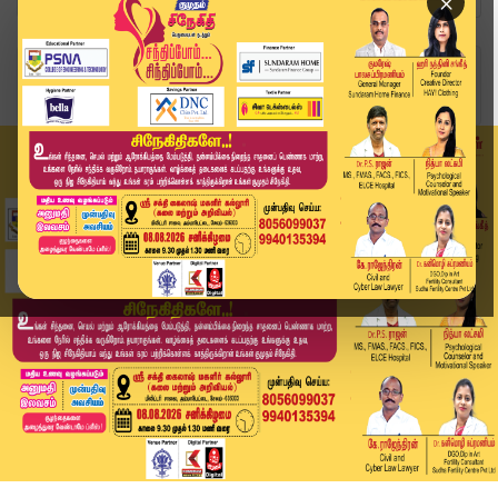
×
Home
வீடியோ ஸ்டோரி
தனது MLA பதவியை ராஜினாமா செய்த இசக்கி சுப்பையா ...