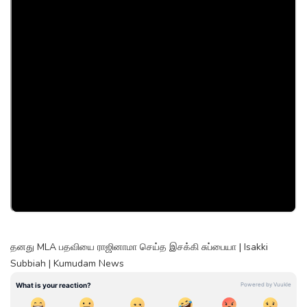
தனது MLA பதவியை ராஜினாமா செய்த இசக்கி சுப்பையா | Isakki
Subbiah | Kumudam News