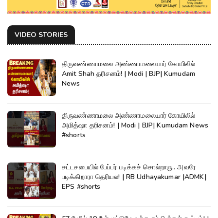
VIDEO STORIES
திருவண்ணாமலை அண்ணாமலையார் கோயிலில்
Amit Shah தரிசனம்! | Modi | BJP| Kumudam
News
திருவண்ணாமலை அண்ணாமலையார் கோயிலில்
அமித்ஷா தரிசனம்! | Modi | BJP| Kumudam News
#shorts
சட்டசபையில் பேப்பர் படிக்கச் சொல்றாரு.. அவரே
படிக்கிறாரா தெரியல! | RB Udhayakumar |ADMK|
EPS #shorts