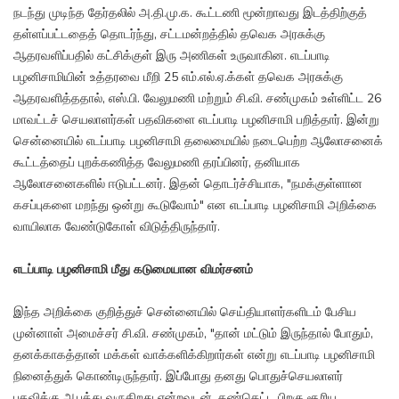
நடந்து முடிந்த தேர்தலில் அ.தி.மு.க. கூட்டணி மூன்றாவது இடத்திற்குத்
தள்ளப்பட்டதைத் தொடர்ந்து, சட்டமன்றத்தில் தவெக அரசுக்கு
ஆதரவளிப்பதில் கட்சிக்குள் இரு அணிகள் உருவாகின. எடப்பாடி
பழனிசாமியின் உத்தரவை மீறி 25 எம்.எல்.ஏ.க்கள் தவெக அரசுக்கு
ஆதரவளித்ததால், எஸ்.பி. வேலுமணி மற்றும் சி.வி. சண்முகம் உள்ளிட்ட 26
மாவட்டச் செயலாளர்கள் பதவிகளை எடப்பாடி பழனிசாமி பறித்தார். இன்று
சென்னையில் எடப்பாடி பழனிசாமி தலைமையில் நடைபெற்ற ஆலோசனைக்
கூட்டத்தைப் புறக்கணித்த வேலுமணி தரப்பினர், தனியாக
ஆலோசனைகளில் ஈடுபட்டனர். இதன் தொடர்ச்சியாக, "நமக்குள்ளான
கசப்புகளை மறந்து ஒன்று கூடுவோம்" என எடப்பாடி பழனிசாமி அறிக்கை
வாயிலாக வேண்டுகோள் விடுத்திருந்தார்.
எடப்பாடி பழனிசாமி மீது கடுமையான விமர்சனம்
இந்த அறிக்கை குறித்துச் சென்னையில் செய்தியாளர்களிடம் பேசிய
முன்னாள் அமைச்சர் சி.வி. சண்முகம், "தான் மட்டும் இருந்தால் போதும்,
தனக்காகத்தான் மக்கள் வாக்களிக்கிறார்கள் என்று எடப்பாடி பழனிசாமி
நினைத்துக் கொண்டிருந்தார். இப்போது தனது பொதுச்செயலாளர்
பதவிக்கு ஆபத்து வருகிறது என்றவுடன், கண்கெட்ட பிறகு சூரிய