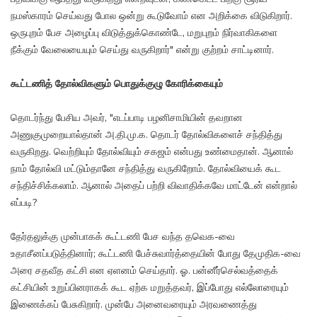
நமஸ்காரம் செய்வது போல ஒன்று கூடுவோம் என அறிக்கை விடுகிறார்.
ஒருபுறம் பேச அழைப்பு விடுத்துக்கொண்டே, மறுபுறம் நிர்வாகிகளை
நீக்கும் வேலையையும் செய்து வருகிறார்" என்று குற்றம் சாட்டினார்.
கூட்டணித் தோல்விகளும் பொதுக்குழு கோரிக்கையும்
தொடர்ந்து பேசிய அவர், "எடப்பாடி பழனிசாமியின் தவறான
அணுகுமுறையால்தான் அ.தி.மு.க. தொடர் தோல்விகளைச் சந்தித்து
வருகிறது. வெற்றியும் தோல்வியும் சகஜம் என்பது உண்மைதான். ஆனால்
நாம் தோல்வி மட்டும்தானே சந்தித்து வருகிறோம். தோல்வியைக் கூட
சந்திச்சிக்கலாம். ஆனால் அதைப் பற்றி விவாதிக்கவே மாட்டேன் என்றால்
எப்படி?
தேர்தலுக்கு முன்பாகக் கூட்டணி பேச வந்த தவெக-வை
உதாசீனப்படுத்தினார்; கூட்டணி பேச்சுவார்த்தையின் போது தேமுதிக-வை
அரை சதவீத கட்சி என ஏளனம் செய்தார். ஓ. பன்னீர்செல்வத்தைக்
கட்சியின் உறுப்பினராகக் கூட ஏற்க மறுத்தவர், இப்போது எல்லோரையும்
இணைக்கப் பேசுகிறார். முன்பே அனைவரையும் அரவணைத்து