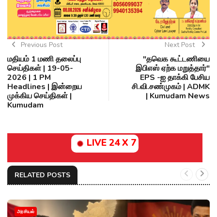
Previous Post
Next Post
மதியம் 1 மணி தலைப்பு
"தவெக கூட்டணியை
செய்திகள் | 19-05-
இபிஎஸ் ஏற்க மறுத்தார்"
2026 | 1 PM
EPS -ஐ தாக்கி பேசிய
Headlines | இன்றைய
சி.வி.சண்முகம் | ADMK
முக்கிய செய்திகள் |
| Kumudam News
Kumudam
LIVE 24 X 7
RELATED POSTS
அரசியல்