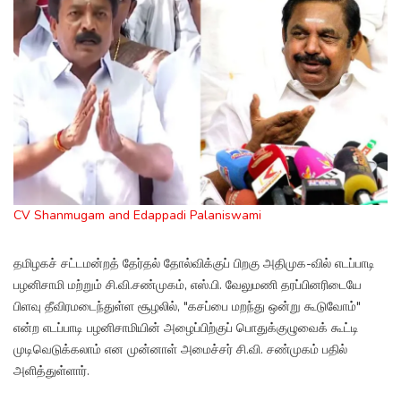
CV Shanmugam and Edappadi Palaniswami
தமிழகச் சட்டமன்றத் தேர்தல் தோல்விக்குப் பிறகு அதிமுக-வில் எடப்பாடி
பழனிசாமி மற்றும் சி.வி.சண்முகம், எஸ்.பி. வேலுமணி தரப்பினரிடையே
பிளவு தீவிரமடைந்துள்ள சூழலில், "கசப்பை மறந்து ஒன்று கூடுவோம்"
என்ற எடப்பாடி பழனிசாமியின் அழைப்பிற்குப் பொதுக்குழுவைக் கூட்டி
முடிவெடுக்கலாம் என முன்னாள் அமைச்சர் சி.வி. சண்முகம் பதில்
அளித்துள்ளார்.