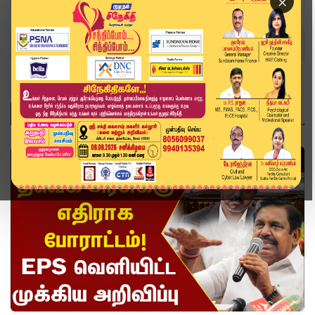
×
Home
Topics
வீடியோ ஸ்டோரி