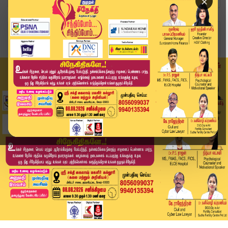
×
Home
அரசியல்
தவெக எம்.எல்.ஏ.விடம் பேரம்: செந்தில் பாலாஜி சகோ...