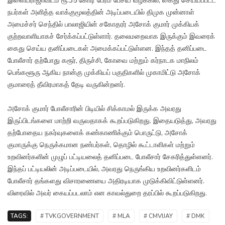
இளையராஜாவிடம் ரூ.35 கோடி பேரம் பேசிய வழக்கில், கைது செய்யப்பட்ட
நபர்கள் அளித்த வாக்குமூலத்தின் அடிப்படையில் திமுக முன்னாள்
அமைச்சர் செந்தில் பாலாஜியின் சகோதரர் அசோக் குமார் முக்கியக்
குற்றவாளியாகச் சேர்க்கப்பட்டுள்ளார். தலைமறைவாக இருக்கும் இவரைக்
கைது செய்ய தனிப்படைகள் அமைக்கப்பட்டுள்ளன. இந்தத் தனிப்படை
போலீசார் தற்போது கரூர், திருச்சி, கோவை மற்றும் கர்நாடக மாநிலம்
பெங்களூரு ஆகிய நான்கு முக்கியப் பகுதிகளில் முகாமிட்டு அசோக்
குமாரைத் தீவிரமாகத் தேடி வருகின்றனர்.
அசோக் குமார் போலீசாரின் பிடியில் சிக்காமல் இருக்க அவரது
இருப்பிடங்களை மாற்றி வருவதாகக் கூறப்படுகிறது. இதையடுத்து, அவரது
தற்போதைய நகர்வுகளைக் கண்காணிக்கும் பொருட்டு, அசோக்
குமாருக்கு நெருக்கமான நண்பர்கள், தொழில் கூட்டாளிகள் மற்றும்
உறவினர்களின் முழுப் பட்டியலைத் தனிப்படை போலீசார் சேகரித்துள்ளனர்.
இந்தப் பட்டியலின் அடிப்படையில், அவரது நெருங்கிய உறவினர்களிடம்
போலீசார் தங்களது விசாரணையை அதிரடியாக முடுக்கிவிட்டுள்ளனர்.
விரைவில் அவர் கையப்படலாம் என காவல்துறை தரப்பில் கூறப்படுகிறது.
TAGS:
# TVKGOVERNMENT
# MLA
# CMVIJAY
# DMK