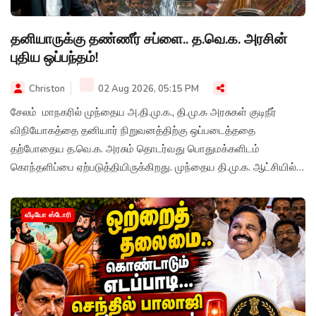
தனியாருக்கு தண்ணீர் சப்ளை.. த.வெ.க. அரசின்
புதிய ஒப்பந்தம்!
Christon
02 Aug 2026, 05:15 PM
சேலம் மாநகரில் முந்தைய அ.தி.மு.க., தி.மு.க அரசுகள் குடிநீர்
விநியோகத்தை தனியார் நிறுவனத்திற்கு ஒப்படைத்ததை
தற்போதைய த.வெ.க. அரசும் தொடர்வது பொதுமக்களிடம்
கொந்தளிப்பை ஏற்படுத்தியிருக்கிறது. முந்தைய தி.மு.க. ஆட்சியில்
தனியார் நிறுவனத்திற்கு எதிர்ப்பு தெரிவித்த வி.சி.க.,
சும்யூனிஸ்ட்டுகள் தற்போது சைலன்ட் மோடிற்கு சென்றுள்ளதும் கடும்
வீடியோ ஸ்டோரி
விமர்சனமாகியுள்ளது.