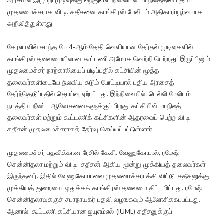
அரசியல் இழுபறி முடிவுக்கு வந்துள்ள நிலையில், மாநிலத்தின் புதிய
முதலமைச்சராக வி.டி. சதீசனை காங்கிரஸ் மேலிடம் அதிகாரப்பூர்வமாக
அறிவித்துள்ளது.
கேரளாவில் கடந்த மே 4-ஆம் தேதி வெளியான தேர்தல் முடிவுகளில்
காங்கிரஸ் தலைமையிலான கூட்டணி அமோக வெற்றி பெற்றது. இருப்பினும்,
முதலமைச்சர் நாற்காலியைப் பிடிப்பதில் கட்சியின் மூத்த
தலைவர்களிடையே நிலவிய கடும் போட்டியால் புதிய அரசைத்
தேர்ந்தெடுப்பதில் தொய்வு ஏற்பட்டது. இந்நிலையில், டெல்லி மேலிடம்
நடத்திய நீண்ட ஆலோசனைகளுக்குப் பிறகு, கட்சியின் மாநிலத்
தலைவர்கள் மற்றும் கூட்டணிக் கட்சிகளின் ஆதரவைப் பெற்ற வி.டி.
சதீசன் முதலமைச்சராகத் தேர்வு செய்யப்பட்டுள்ளார்.
முதலமைச்சர் பதவிக்கான ரேசில் கே.சி. வேணுகோபால், ரமேஷ்
சென்னிதலா மற்றும் வி.டி. சதீசன் ஆகிய மூன்று முக்கியத் தலைவர்கள்
இருந்தனர். இதில் வேணுகோபாலை முதலமைச்சராக்கி விட்டு, சதீசனுக்கு
முக்கியத் துறையை ஒதுக்கக் காங்கிரஸ் தலைமை திட்டமிட்டது. ரமேஷ்
சென்னிதலாவுக்குச் சபாநாயகர் பதவி வழங்கவும் ஆலோசிக்கப்பட்டது.
ஆனால், கூட்டணி கட்சியான ஐயுஎம்எல் (IUML) சதீசனுக்குப்