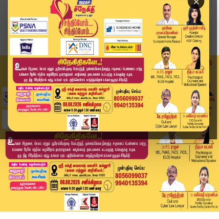
×
Home
வீடியோ ஸ்டோரி
🔴LIVE : தி.மு.க மாவட்ட செயளாலர் கூட்டத்தில் ஸ்...