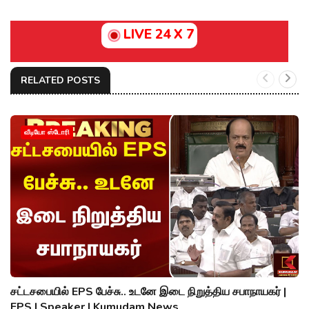
LIVE 24 X 7
RELATED POSTS
வீடியோ ஸ்டோரி
சட்டசபையில் EPS பேச்சு.. உடனே இடை நிறுத்திய சபாநாயகர் |
EPS | Speaker | Kumudam News