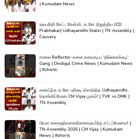
| Kumudam News
உதயநிதி கேட்ட கேள்வி.. உடனே நிறுத்திய JCD
Prabhakar| Udhayanidhi Stalin | TN Assembly |
Cauvery
சாலை Reflector-களை களவாடிய 'தில்லாலங்கடி'
Gang | Dindigul Crime News | Kumudam News
| #shorts
கலாய்த்த உடனே பதிலடி கொடுத்த Udhayanidhi..
தொங்கிப்போன CM Vijay முகம்! | TVK vs DMK |
TN Assembly
பிரபல கலைஞர்களைநினைவுகூர்ந்த சட்டப்பேரவை! |
TN Assembly 2026 | CM Vijay | Kumudam
News | #shorts