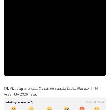
🔴LIVE : தி.மு.க மாவட்ட செயளாலர் கூட்டத்தில் ஸ்டாலின் உரை | TN
Assembly 2026 | Stalin |