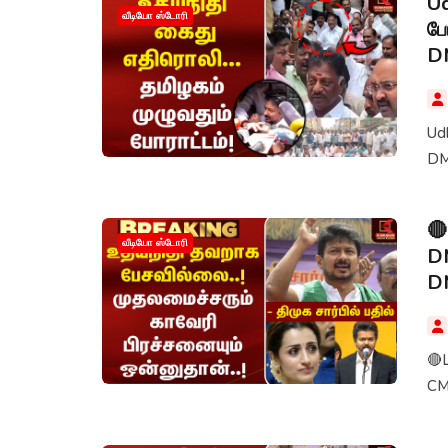
Ud
வீடியோ ஸ்டோரி
போ
D
Udh
DM
🔴
வீடியோ ஸ்டோரி
DM
DM
🔴L
CM 