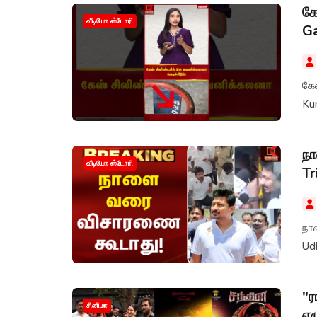
கே
வீடியோ ஸ்டோரி
G
கேஸ
Ku
நா
வீடியோ ஸ்டோரி
Tr
நாளை
Ud
"ர
சினிமா
எழ