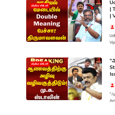
Ud
வீடியோ ஸ்டோரி
| 
| 
Udh
Vij
"ஆ
வீடியோ ஸ்டோரி
St
Is
"ஆணவ
Arr