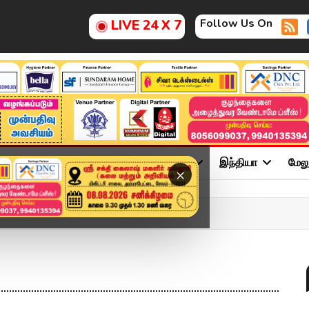
Follow Us On
LIVE 24 X 7
ு
சினிமா
அரசியல்
விளையாட்டு
இந்தியா
மேல
×