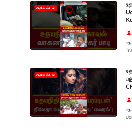
உத
வீடியோ ஸ்டோரி
Ud
K
உதய
Tr
உத
வீடியோ ஸ்டோரி
பத
C
உதய
Udh