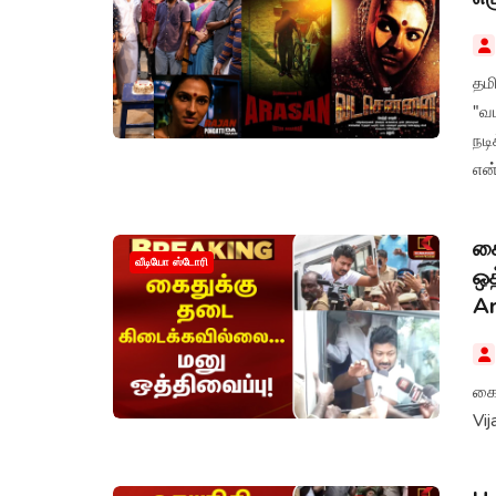
தமி
"வ
நடி
என்
கை
வீடியோ ஸ்டோரி
ஒத
Ar
கைத
Vij