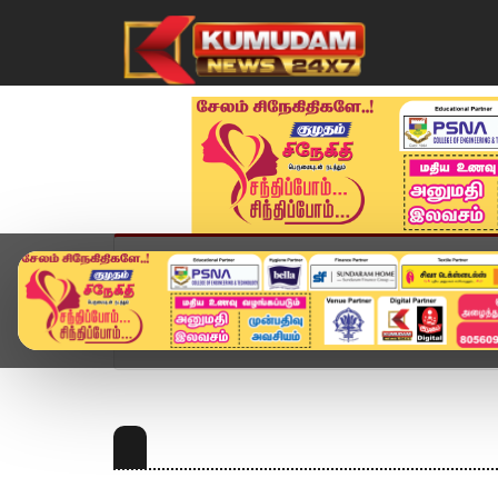
முகப்பு
விளையாட்டு
அண்மை
தமிழ்நாட
Home