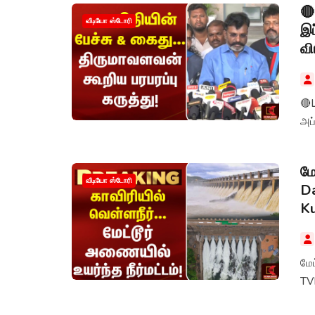
🔴
வீடியோ ஸ்டோரி
இப
வி
🔴L
அப்
மே
வீடியோ ஸ்டோரி
Da
K
மேட
TV