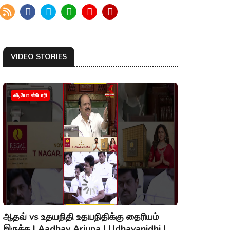
VIDEO STORIES
வீடியோ ஸ்டோரி
ஆதவ் vs உதயநிதி உதயநிதிக்கு தைரியம்
இருக்க | Aadhav Arjuna | Udhayanidhi |