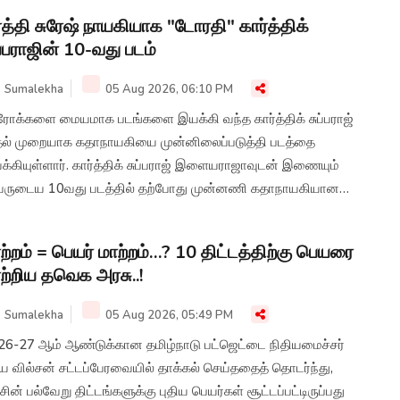
ர்த்தி சுரேஷ் நாயகியாக "டோரதி" கார்த்திக்
ப்பராஜின் 10-வது படம்
Sumalekha
05 Aug 2026, 06:10 PM
ரோக்களை மையமாக படங்களை இயக்கி வந்த கார்த்திக் சுப்பராஜ்
தல் முறையாக கதாநாயகியை முன்னிலைப்படுத்தி படத்தை
்கியுள்ளார். கார்த்திக் சுப்பராஜ் இளையராஜாவுடன் இணையும்
ருடைய 10வது படத்தில் தற்போது முன்னணி கதாநாயகியான
்த்தி சுரேஷ் இணைந்துள்ளார்.
ற்றம் = பெயர் மாற்றம்…? 10 திட்டத்திற்கு பெயரை
ற்றிய தவெக அரசு..!
Sumalekha
05 Aug 2026, 05:49 PM
26-27 ஆம் ஆண்டுக்கான தமிழ்நாடு பட்ஜெட்டை நிதியமைச்சர்
ய வில்சன் சட்டப்பேரவையில் தாக்கல் செய்ததைத் தொடர்ந்து,
ின் பல்வேறு திட்டங்களுக்கு புதிய பெயர்கள் சூட்டப்பட்டிருப்பது