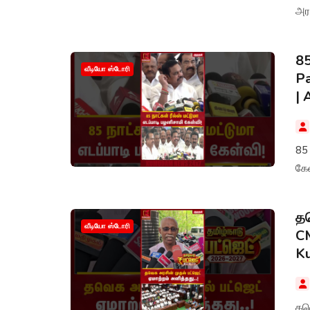
அர
85
வீடியோ ஸ்டோரி
Pa
|
85 
கேள
தவ
வீடியோ ஸ்டோரி
CM
K
தவெ