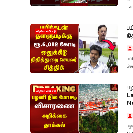
Ta
பய
வீடியோ ஸ்டோரி
நி
பயி
செய
பழ
வீடியோ ஸ்டோரி
La
N
பழ