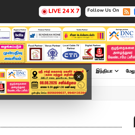
Follow Us On
LIVE 24 X 7
ு
சினிமா
அரசியல்
விளையாட்டு
இந்தியா
மேல
×