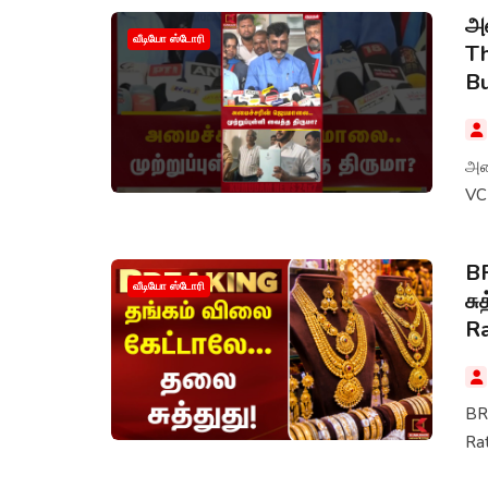
அம
வீடியோ ஸ்டோரி
Th
B
அம
VC
BR
வீடியோ ஸ்டோரி
சு
R
BRE
Ra