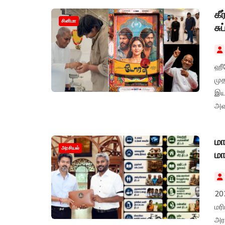
கீ
சினிமா
சு
ஹீ
மு
இயக
அவ
கீர
மா
அரசியல்
மா
20
மரி
அரச