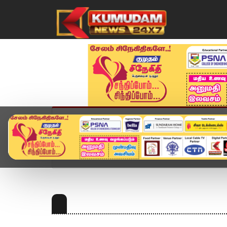
முகப்பு
விளையாட்டு
அண்மை
தமிழ்நாட
Home