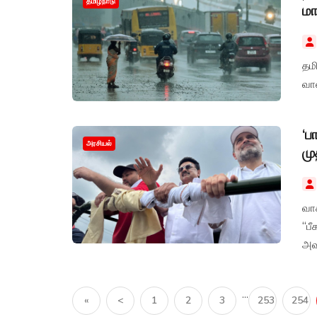
தமிழ்நாடு
மா
தமி
வா
‘ப
அரசியல்
மு
வாக
“ப
அவர
...
«
<
1
2
3
253
254