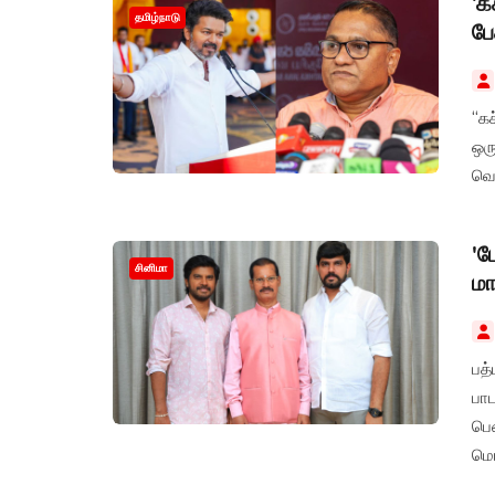
‘க
தமிழ்நாடு
பே
“க
ஒர
வெள
'ப
சினிமா
மா
பத்
பாட
பெ
மொ