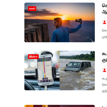
செ
உலகம்
ஆய
செல
முத
கூ
இந்தியா
கு
கூக
சென
குட