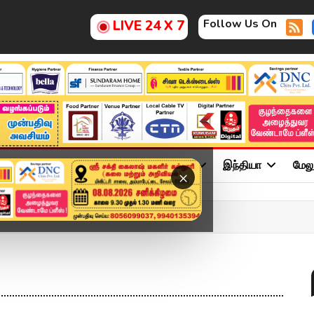
Follow Us On
LIVE 24 X 7
ு
சினிமா
அரசியல்
விளையாட்டு
இந்தியா
மேல
×