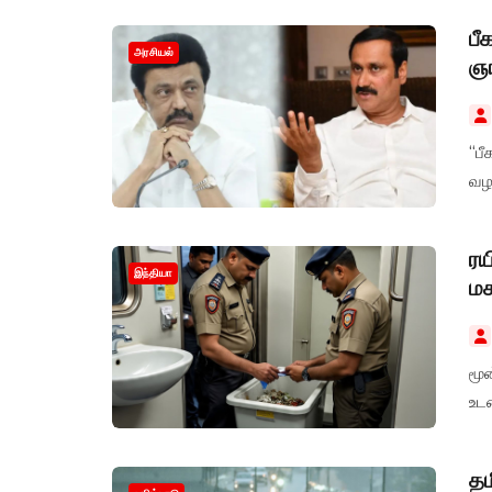
பீ
அரசியல்
ஞா
“பீ
வழங
ரய
இந்தியா
ம
மூ
உட
தம