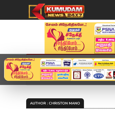
முகப்பு
விளையாட்டு
அண்மை
தமிழ்நாட
Home
Author
Christon mano
AUTHOR : CHRISTON MANO