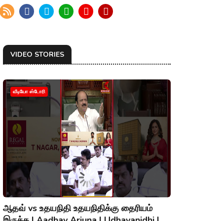
VIDEO STORIES
வீடியோ ஸ்டோரி
ஆதவ் vs உதயநிதி உதயநிதிக்கு தைரியம்
இருக்க | Aadhav Arjuna | Udhayanidhi |