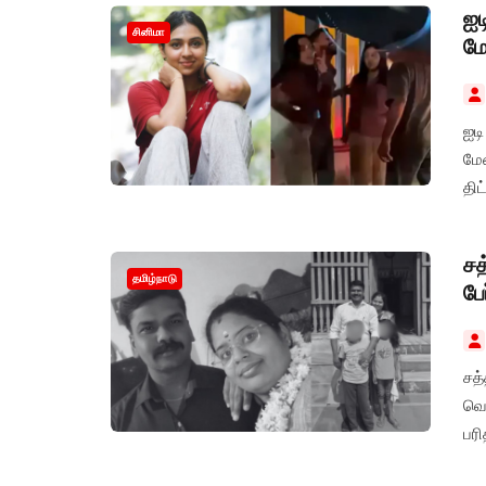
ஐட
சினிமா
மே
ஐடி
மே
தி
சத
தமிழ்நாடு
பே
சத
வெள
பரி