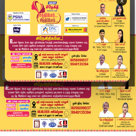
×
Home
தமிழ்நாடு
கரூர் பெருந்துயரம்: அவதூறுகளையும் - வதந்திகளையு...