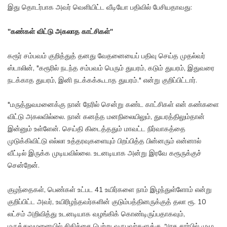
இது தொடர்பாக அவர் வெளியிட்ட வீடியோ பதிவில் பேசியதாவது:
"கண்கள் விட்டு அகலாத காட்சிகள்"
கரூர் சம்பவம் குறித்துத் தனது வேதனையைப் பதிவு செய்த முதல்வர்
ஸ்டாலின், "கரூரில் நடந்த சம்பவம் பெரும் துயரம், கடும் துயரம், இதுவரை
நடக்காத துயரம், இனி நடக்கக்கூடாத துயரம்." என்று குறிப்பிட்டார்.
"மருத்துவமனைக்கு நான் நேரில் சென்று கண்ட காட்சிகள் என் கண்களை
விட்டு அகலவில்லை. நான் கனத்த மனநிலையிலும், துயரத்திலும்தான்
இன்னும் உள்ளேன். செய்தி கிடைத்ததும் மாவட்ட நிர்வாகத்தை
முடுக்கிவிட்டு எல்லா உத்தரவுகளையும் பிறப்பித்த பின்னரும் என்னால்
வீட்டில் இருக்க முடியவில்லை. உடனடியாக அன்று இரவே கரூருக்குச்
சென்றேன்.
குழந்தைகள், பெண்கள் உட்பட 41 உயிர்களை நாம் இழந்துள்ளோம் என்று
குறிப்பிட்ட அவர், உயிரிழந்தவர்களின் குடும்பத்தினருக்குத் தலா ரூ. 10
லட்சம் அறிவித்து உடனடியாக வழங்கிக் கொண்டிருப்பதாகவும்,
மருத்துவமனையில் சிகிச்சை பெற்று வருபவர்களுக்கு அரசு சார்பில் முழு