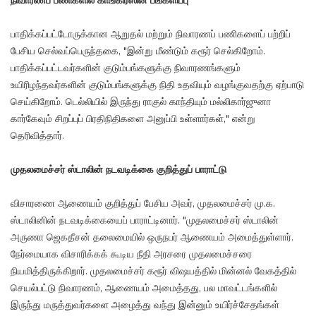
நிவாரணப் பணிகளில் காங்கிரஸின் பங்களிப்பு
பாதிக்கப்பட்டோருக்கான ஆறுதல் மற்றும் நிவாரணப் பணிகளைப் பற்றிப்
பேசிய செல்வப்பெருந்தகை, "இன்று மீண்டும் கரூர் செல்கிறோம்.
பாதிக்கப்பட்டவர்களின் குடும்பங்களுக்கு நிவாரணங்களும்
உயிரிழந்தவர்களின் குடும்பங்களுக்கு நிதி உதவியும் வழங்குவதற்கு ஏற்பாடு
செய்கிறோம். டெல்லியில் இருந்து ராகுல் காந்தியும் மல்லிகார்ஜுனா
கார்கேவும் சிறப்புப் பிரதிநிதிகளை அனுப்பி உள்ளார்கள்," என்று
தெரிவித்தார்.
முதலமைச்சர் ஸ்டாலின் நடவடிக்கை குறித்துப் பாராட்டு
விசாரணை ஆணையம் குறித்துப் பேசிய அவர், முதலமைச்சர் மு.க.
ஸ்டாலினின் நடவடிக்கையைப் பாராட்டினார். "முதலமைச்சர் ஸ்டாலின்
அருணா ஜெகதீசன் தலைமையில் ஒருநபர் ஆணையம் அமைத்துள்ளார்.
நேர்மையாக விசாரிக்கக் கூடிய நீதி அரசரை முதலமைச்சரை
நியமித்திருக்கிறார். முதலமைச்சர் கரூர் விஷயத்தில் மின்னல் வேகத்தில்
செயல்பட்டு நிவாரணம், ஆணையம் அமைத்தது, பல மாவட்டங்களில்
இருந்து மருத்துவர்களை அழைத்து வந்து இன்னும் உயிர்ச்சேதங்கள்