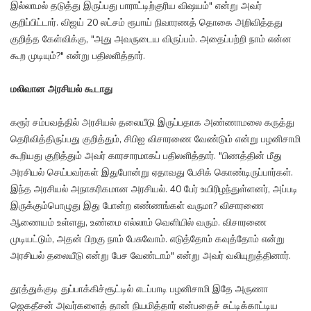
இல்லாமல் தடுத்து இருப்பது பாராட்டிற்குரிய விஷயம்" என்று அவர்
குறிப்பிட்டார். விஜய் 20 லட்சம் ரூபாய் நிவாரணத் தொகை அறிவித்தது
குறித்த கேள்விக்கு, "அது அவருடைய விருப்பம். அதைப்பற்றி நாம் என்ன
கூற முடியும்?" என்று பதிலளித்தார்.
மலிவான அரசியல் கூடாது
கரூர் சம்பவத்தில் அரசியல் தலையீடு இருப்பதாக அண்ணாமலை கருத்து
தெரிவித்திருப்பது குறித்தும், சிபிஐ விசாரணை வேண்டும் என்று பழனிசாமி
கூறியது குறித்தும் அவர் காரசாரமாகப் பதிலளித்தார். "பிணத்தின் மீது
அரசியல் செய்பவர்கள் இதுபோன்று ஏதாவது பேசிக் கொண்டிருப்பார்கள்.
இந்த அரசியல் அநாகரிகமான அரசியல். 40 பேர் உயிரிழந்துள்ளனர், அப்படி
இருக்கும்பொழுது இது போன்ற எண்ணங்கள் வருமா? விசாரணை
ஆணையம் உள்ளது, உண்மை எல்லாம் வெளியில் வரும். விசாரணை
முடியட்டும், அதன் பிறகு நாம் பேசுவோம். எடுத்தோம் கவுத்தோம் என்று
அரசியல் தலையீடு என்று பேச வேண்டாம்" என்று அவர் வலியுறுத்தினார்.
தூத்துக்குடி துப்பாக்கிச்சூட்டில் எடப்பாடி பழனிசாமி இதே அருணா
ஜெகதீசன் அவர்களைத் தான் நியமித்தார் என்பதைச் சுட்டிக்காட்டிய