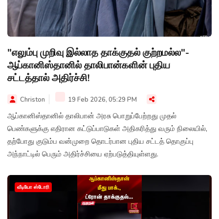
"எலும்பு முறிவு இல்லாத தாக்குதல் குற்றமல்ல"-
ஆப்கானிஸ்தானில் தாலிபான்களின் புதிய
சட்டத்தால் அதிர்ச்சி!
Christon
19 Feb 2026, 05:29 PM
ஆப்கானிஸ்தானில் தாலிபான் அரசு பொறுப்பேற்றது முதல்
பெண்களுக்கு எதிரான கட்டுப்பாடுகள் அதிகரித்து வரும் நிலையில்,
தற்போது குடும்ப வன்முறை தொடர்பான புதிய சட்டத் தொகுப்பு
அந்நாட்டில் பெரும் அதிர்ச்சியை ஏற்படுத்தியுள்ளது.
வீடியோ ஸ்டோரி